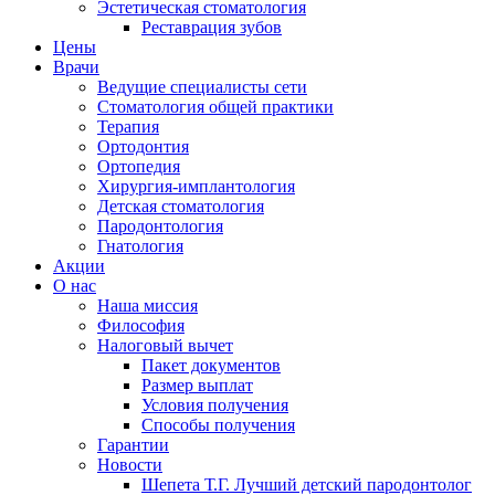
Эстетическая стоматология
Реставрация зубов
Цены
Врачи
Ведущие специалисты сети
Стоматология общей практики
Терапия
Ортодонтия
Ортопедия
Хирургия-имплантология
Детская стоматология
Пародонтология
Гнатология
Акции
О нас
Наша миссия
Философия
Налоговый вычет
Пакет документов
Размер выплат
Условия получения
Способы получения
Гарантии
Новости
Шепета Т.Г. Лучший детский пародонтолог