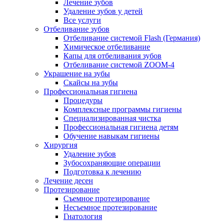
Лечение зубов
Удаление зубов у детей
Все услуги
Отбеливание зубов
Отбеливание системой Flash (Германия)
Химическое отбеливание
Капы для отбеливания зубов
Отбеливание системой ZOOM-4
Украшение на зубы
Скайсы на зубы
Профессиональная гигиена
Процедуры
Комплексные программы гигиены
Специализированная чистка
Профессиональная гигиена детям
Обучение навыкам гигиены
Хирургия
Удаление зубов
Зубосохраняющие операции
Подготовка к лечению
Лечение десен
Протезирование
Съемное протезирование
Несъемное протезирование
Гнатология