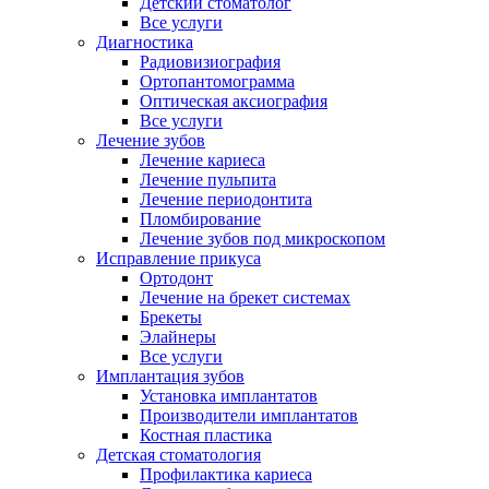
Детский стоматолог
Все услуги
Диагностика
Радиовизиография
Ортопантомограмма
Оптическая аксиография
Все услуги
Лечение зубов
Лечение кариеса
Лечение пульпита
Лечение периодонтита
Пломбирование
Лечение зубов под микроскопом
Исправление прикуса
Ортодонт
Лечение на брекет системах
Брекеты
Элайнеры
Все услуги
Имплантация зубов
Установка имплантатов
Производители имплантатов
Костная пластика
Детская стоматология
Профилактика кариеса