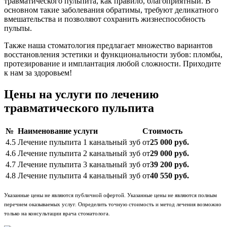
травматического пульпита, как правило, благоприятный. В
основном такие заболевания обратимы, требуют деликатного
вмешательства и позволяют сохранить жизнеспособность
пульпы.
Также наша стоматология предлагает множество вариантов
восстановления эстетики и функциональности зубов: пломбы,
протезирование и имплантация любой сложности. Приходите
к нам за здоровьем!
Цены на услуги по лечению
травматического пульпита
№
Наименование услуги
Стоимость
4.5
Лечение пульпита 1 канальный зуб
от
25 000 руб.
4.6
Лечение пульпита 2 канальный зуб
от
29 000 руб.
4.7
Лечение пульпита 3 канальный зуб
от
39 200 руб.
4.8
Лечение пульпита 4 канальный зуб
от
40 550 руб.
Указанные цены не являются публичной офертой. Указанные цены не являются полным
перечнем оказываемых услуг. Определить точную стоимость и метод лечения возможно
только на консультации врача стоматолога.