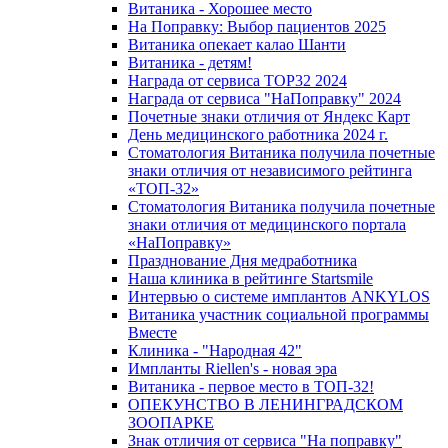
Витаника - Хорошее место
На Поправку: Выбор пациентов 2025
Витаника опекает калао Шанти
Витаника - детям!
Награда от сервиса TOP32 2024
Награда от сервиса "НаПоправку" 2024
Почетные знаки отличия от Яндекс Карт
День медицинского работника 2024 г.
Стоматология Витаника получила почетные
знаки отличия от независимого рейтинга
«ТОП-32»
Стоматология Витаника получила почетные
знаки отличия от медицинского портала
«НаПоправку»
Празднование Дня медработника
Наша клиника в рейтинге Startsmile
Интервью о системе имплантов ANKYLOS
Витаника участник социальной программы
Вместе
Клиника - "Народная 42"
Импланты Riellen's - новая эра
Витаника - первое место в ТОП-32!
ОПЕКУНСТВО В ЛЕНИНГРАДСКОМ
ЗООПАРКЕ
Знак отличия от сервиса "На поправку"