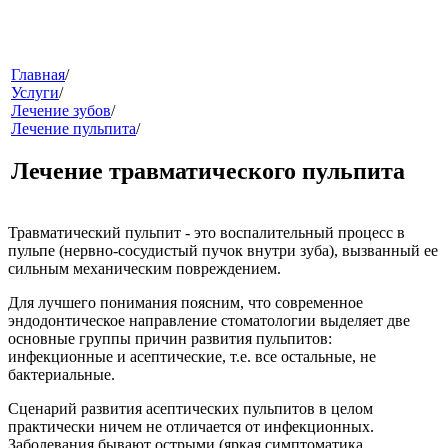
меню
Главная
/
Услуги
/
Лечение зубов
/
Лечение пульпита
/
Лечение травматического пульпита
Травматический пульпит
- это воспалительный процесс в
пульпе (нервно-сосудистый пучок внутри зуба), вызванный ее
звонок
сильным механическим повреждением.
Для лучшего понимания поясним, что современное
эндодонтическое направление стоматологии выделяет две
основные группы причин развития пульпитов:
инфекционные и асептические, т.е. все остальные, не
бактериальные.
Сценарий развития асептических пульпитов в целом
практически ничем не отличается от инфекционных.
клиники
Заболевания бывают острыми (яркая симптоматика,