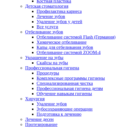
Костная пластика
Детская стоматология
Профилактика кариеса
Лечение зубов
Удаление зубов у детей
Все услуги
Отбеливание зубов
Отбеливание системой Flash (Германия)
Химическое отбеливание
Капы для отбеливания зубов
Отбеливание системой ZOOM-4
Украшение на зубы
Скайсы на зубы
Профессиональная гигиена
Процедуры
Комплексные программы гигиены
Специализированная чистка
Профессиональная гигиена детям
Обучение навыкам гигиены
Хирургия
Удаление зубов
Зубосохраняющие операции
Подготовка к лечению
Лечение десен
Протезирование