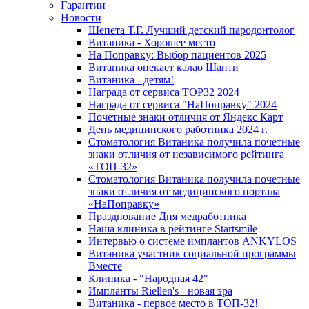
Гарантии
Новости
Шепета Т.Г. Лучший детский пародонтолог
Витаника - Хорошее место
На Поправку: Выбор пациентов 2025
Витаника опекает калао Шанти
Витаника - детям!
Награда от сервиса TOP32 2024
Награда от сервиса "НаПоправку" 2024
Почетные знаки отличия от Яндекс Карт
День медицинского работника 2024 г.
Стоматология Витаника получила почетные
знаки отличия от независимого рейтинга
«ТОП-32»
Стоматология Витаника получила почетные
знаки отличия от медицинского портала
«НаПоправку»
Празднование Дня медработника
Наша клиника в рейтинге Startsmile
Интервью о системе имплантов ANKYLOS
Витаника участник социальной программы
Вместе
Клиника - "Народная 42"
Импланты Riellen's - новая эра
Витаника - первое место в ТОП-32!