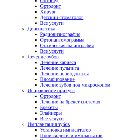
Ортопед
Ортодонт
Хирург
Детский стоматолог
Все услуги
Диагностика
Радиовизиография
Ортопантомограмма
Оптическая аксиография
Все услуги
Лечение зубов
Лечение кариеса
Лечение пульпита
Лечение периодонтита
Пломбирование
Лечение зубов под микроскопом
Исправление прикуса
Ортодонт
Лечение на брекет системах
Брекеты
Элайнеры
Все услуги
Имплантация зубов
Установка имплантатов
Производители имплантатов