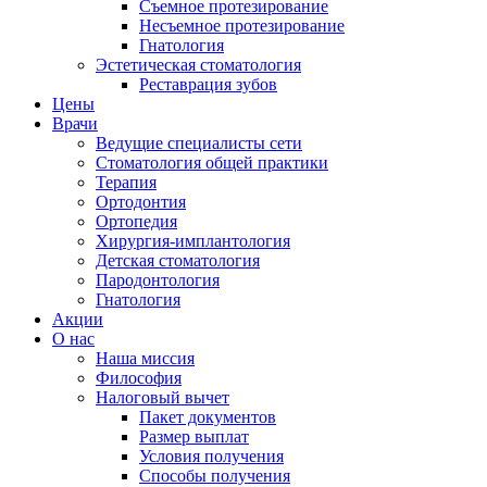
Съемное протезирование
Несъемное протезирование
Гнатология
Эстетическая стоматология
Реставрация зубов
Цены
Врачи
Ведущие специалисты сети
Стоматология общей практики
Терапия
Ортодонтия
Ортопедия
Хирургия-имплантология
Детская стоматология
Пародонтология
Гнатология
Акции
О нас
Наша миссия
Философия
Налоговый вычет
Пакет документов
Размер выплат
Условия получения
Способы получения