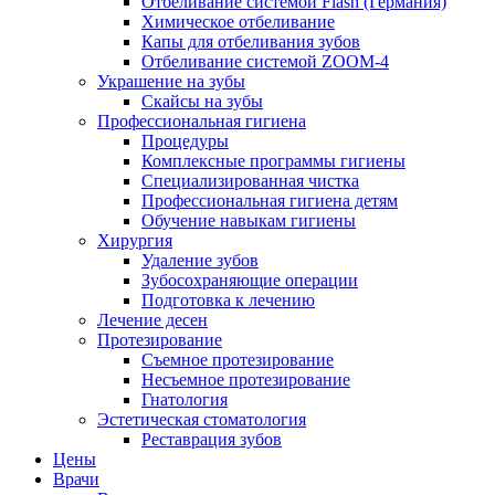
Отбеливание системой Flash (Германия)
Химическое отбеливание
Капы для отбеливания зубов
Отбеливание системой ZOOM-4
Украшение на зубы
Скайсы на зубы
Профессиональная гигиена
Процедуры
Комплексные программы гигиены
Специализированная чистка
Профессиональная гигиена детям
Обучение навыкам гигиены
Хирургия
Удаление зубов
Зубосохраняющие операции
Подготовка к лечению
Лечение десен
Протезирование
Съемное протезирование
Несъемное протезирование
Гнатология
Эстетическая стоматология
Реставрация зубов
Цены
Врачи