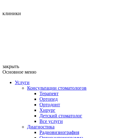
клиники
закрыть
Основное меню
Услуги
Консультации стоматологов
Терапевт
Ортопед
Ортодонт
Хирург
Детский стоматолог
Все услуги
Диагностика
Радиовизиография
Ортопантомограмма