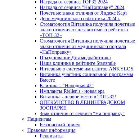
Награда от сервиса TOP32 2024
Награда от сервиса "НаПоправку" 2024
Почетные знаки отличия от Яндекс Карт
День медицинского работника 2024 г.
Стоматология Витаника получила почетные
знаки отличия от независимого рейтинга
«ТОП-32»
Стоматология Витаника получила почетные
знаки отличия от медицинского портала
«НаПоправку»
Празднование Дня медработника
Наша клиника в рейтинге Startsmile
Интервью о системе имплантов ANKYLOS
Витаника участник социальной программы
Вместе
Клиника - "Народная 42"
Импланты Riellen's - новая эра
Витаника - первое место в ТОП-32!
ОПЕКУНСТВО В ЛЕНИНГРАДСКОМ
ЗООПАРКЕ
Знак отличия от сервиса "На поправку"
Пациентам
Безопасный прием
Правовая информация
Реквизиты