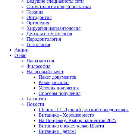
Ведущие специалисты сети
Стоматология общей практики
Терапия
Ортодонтия
Ортопедия
Хирургия-имплантология
Детская стоматология
Пародонтология
Гнатология
Акции
О нас
Наша миссия
Философия
Налоговый вычет
Пакет документов
Размер выплат
Условия получения
Способы получения
Гарантии
Новости
Шепета Т.Г. Лучший детский пародонтолог
Витаника - Хорошее место
На Поправку: Выбор пациентов 2025
Витаника опекает калао Шанти
Витаника - детям!