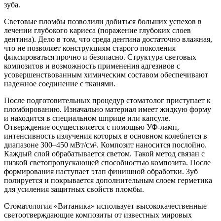
зуба.
Световые пломбы позволили добиться больших успехов в
лечении глубокого кариеса (поражение глубоких слоев
дентина). Дело в том, что среда дентина достаточно влажная,
что не позволяет конструкциям старого поколения
фиксироваться прочно и безопасно. Структура световых
композитов и возможность применения адгезивов с
усовершенствованным химическим составом обеспечивают
надежное соединение с тканями.
После подготовительных процедур стоматолог приступает к
пломбированию. Изначально материал имеет жидкую форму
и находится в специальном шприце или капсуле.
Отверждение осуществляется с помощью УФ-ламп,
интенсивность излучения которых в основном колеблется в
диапазоне 300–450 мВт/см². Композит наносится послойно.
Каждый слой обрабатывается светом. Такой метод связан с
низкой светопропускающей способностью композита. После
формирования наступает этап финишной обработки. Зуб
полируется и покрывается дополнительным слоем герметика
для усиления защитных свойств пломбы.
Стоматология «Витаника» использует высококачественные
светоотверждающие композиты от известных мировых