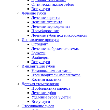
Оптическая аксиография
Все услуги
Лечение зубов
Лечение кариеса
Лечение пульпита
Лечение периодонтита
Пломбирование
Лечение зубов под микроскопом
Исправление прикуса
Ортодонт
Лечение на брекет системах
Брекеты
Элайнеры
Все услуги
Имплантация зубов
Установка имплантатов
Производители имплантатов
Костная пластика
Детская стоматология
Профилактика кариеса
Лечение зубов
Удаление зубов у детей
Все услуги
Отбеливание зубов