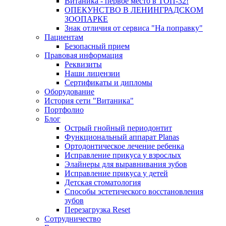
Витаника - первое место в ТОП-32!
ОПЕКУНСТВО В ЛЕНИНГРАДСКОМ
ЗООПАРКЕ
Знак отличия от сервиса "На поправку"
Пациентам
Безопасный прием
Правовая информация
Реквизиты
Наши лицензии
Сертификаты и дипломы
Оборудование
История сети "Витаника"
Портфолио
Блог
Острый гнойный периодонтит
Функциональный аппарат Planas
Ортодонтическое лечение ребенка
Исправление прикуса у взрослых
Элайнеры для выравнивания зубов
Исправление прикуса у детей
Детская стоматология
Способы эстетического восстановления
зубов
Перезагрузка Reset
Сотрудничество