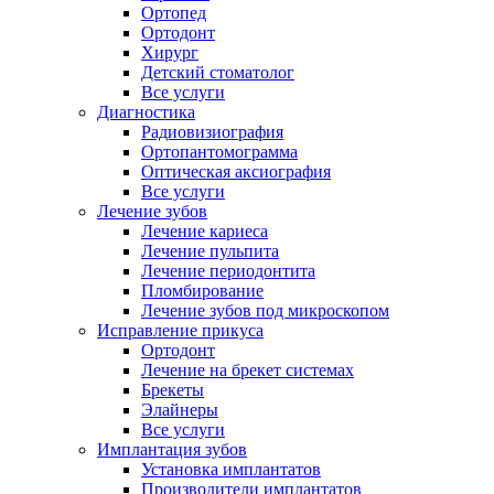
Ортопед
Ортодонт
Хирург
Детский стоматолог
Все услуги
Диагностика
Радиовизиография
Ортопантомограмма
Оптическая аксиография
Все услуги
Лечение зубов
Лечение кариеса
Лечение пульпита
Лечение периодонтита
Пломбирование
Лечение зубов под микроскопом
Исправление прикуса
Ортодонт
Лечение на брекет системах
Брекеты
Элайнеры
Все услуги
Имплантация зубов
Установка имплантатов
Производители имплантатов