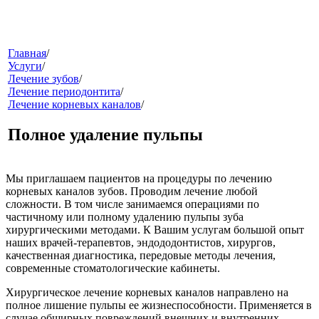
меню
Главная
/
Услуги
/
Лечение зубов
/
Лечение периодонтита
/
Лечение корневых каналов
/
Полное удаление пульпы
Мы приглашаем пациентов на процедуры по лечению
звонок
корневых каналов зубов. Проводим лечение любой
сложности. В том числе занимаемся операциями по
частичному или полному удалению пульпы зуба
хирургическими методами. К Вашим услугам большой опыт
наших врачей-терапевтов, эндододонтистов, хирургов,
качественная диагностика, передовые методы лечения,
современные стоматологические кабинеты.
Хирургическое лечение корневых каналов направлено на
полное лишение пульпы ее жизнеспособности. Применяется в
клиники
случае обширных повреждений внешних и внутренних