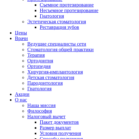
Съемное протезирование
Несъемное протезирование
Гнатология
Эстетическая стоматология
Реставрация зубов
Цены
Врачи
Ведущие специалисты сети
Стоматология общей практики
Терапия
Ортодонтия
Ортопедия
Хирургия-имплантология
Детская стоматология
Пародонтология
Гнатология
Акции
О нас
Наша миссия
Философия
Налоговый вычет
Пакет документов
Размер выплат
Условия получения
Способы получения