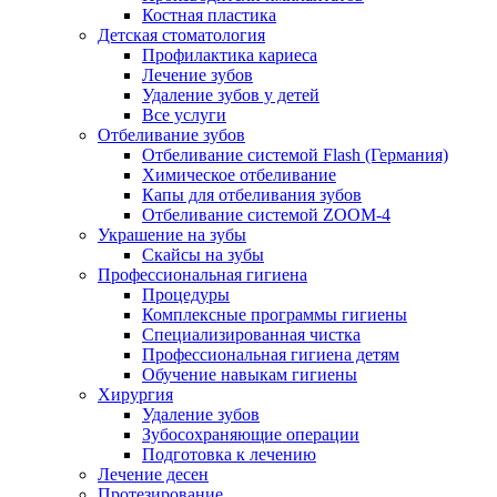
Костная пластика
Детская стоматология
Профилактика кариеса
Лечение зубов
Удаление зубов у детей
Все услуги
Отбеливание зубов
Отбеливание системой Flash (Германия)
Химическое отбеливание
Капы для отбеливания зубов
Отбеливание системой ZOOM-4
Украшение на зубы
Скайсы на зубы
Профессиональная гигиена
Процедуры
Комплексные программы гигиены
Специализированная чистка
Профессиональная гигиена детям
Обучение навыкам гигиены
Хирургия
Удаление зубов
Зубосохраняющие операции
Подготовка к лечению
Лечение десен
Протезирование