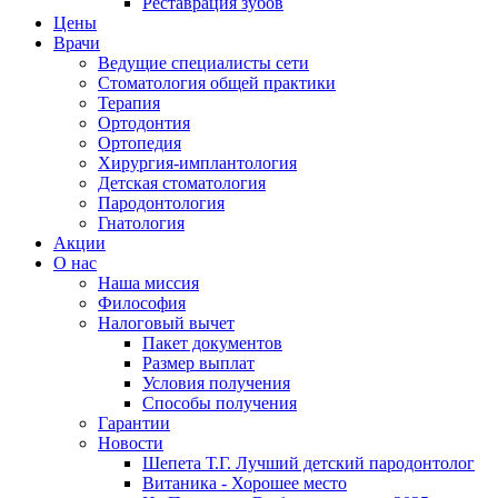
Реставрация зубов
Цены
Врачи
Ведущие специалисты сети
Стоматология общей практики
Терапия
Ортодонтия
Ортопедия
Хирургия-имплантология
Детская стоматология
Пародонтология
Гнатология
Акции
О нас
Наша миссия
Философия
Налоговый вычет
Пакет документов
Размер выплат
Условия получения
Способы получения
Гарантии
Новости
Шепета Т.Г. Лучший детский пародонтолог
Витаника - Хорошее место