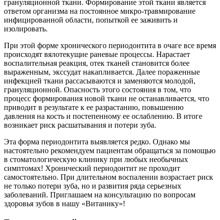
грануляционной ткани. Формирование этой ткани является
ответом организма на постоянное микро-травмирование
инфицированной области, попыткой ее заживить и
изолировать.
клиники
При этой форме хронического периодонтита в очаге все время
происходят вялотекущие раневые процессы. Нарастает
воспалительная реакция, отек тканей становится более
выраженным, экссудат накапливается. Далее пораженные
инфекцией ткани рассасываются и заменяются молодой,
грануляционной. Опасность этого состояния в том, что
процесс формирования новой ткани не останавливается, что
приводит в результате к ее разрастанию, повышению
давления на кость и постепенному ее ослаблению. В итоге
возникает риск расшатывания и потери зуба.
Эта форма периодонтита выявляется редко. Однако мы
настоятельно рекомендуем пациентам обращаться за помощью
в стоматологическую клинику при любых необычных
симптомах! Хронический периодонтит не проходит
самостоятельно. При длительном воспалении возрастает риск
не только потери зуба, но и развития ряда серьезных
заболеваний. Приглашаем на консультацию по вопросам
здоровья зубов в нашу «Витанику»!