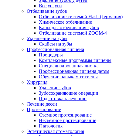
Удаление зубов у детей
Все услуги
Отбеливание зубов
Отбеливание системой Flash (Германия)
Химическое отбеливание
Капы для отбеливания зубов
Отбеливание системой ZOOM-4
Украшение на зубы
Скайсы на зубы
Профессиональная гигиена
Процедуры
Комплексные программы гигиены
Специализированная чистка
Профессиональная гигиена детям
Обучение навыкам гигиены
Хирургия
Удаление зубов
Зубосохраняющие операции
Подготовка к лечению
Лечение десен
Протезирование
Съемное протезирование
Несъемное протезирование
Гнатология
Эстетическая стоматология