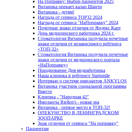
На Поправку: Выбор пациентов 2025
Витаника опекает калао Шанти
Витаника - детям!
Награда от сервиса TOP32 2024
Награда от сервиса "НаПоправку" 2024
Почетные знаки отличия от Яндекс Карт
День медицинского работника 2024 г.
Стоматология Витаника получила почетные
знаки отличия от независимого рейтинга
«ТОП-32»
Стоматология Витаника получила почетные
знаки отличия от медицинского портала
«НаПоправку»
Празднование Дня медработника
Наша клиника в рейтинге Startsmile
Интервью о системе имплантов ANKYLOS
Витаника участник социальной программы
Вместе
Клиника - "Народная 42"
Импланты Riellen's - новая эра
Витаника - первое место в ТОП-32!
ОПЕКУНСТВО В ЛЕНИНГРАДСКОМ
ЗООПАРКЕ
Знак отличия от сервиса "На поправку"
Пациентам