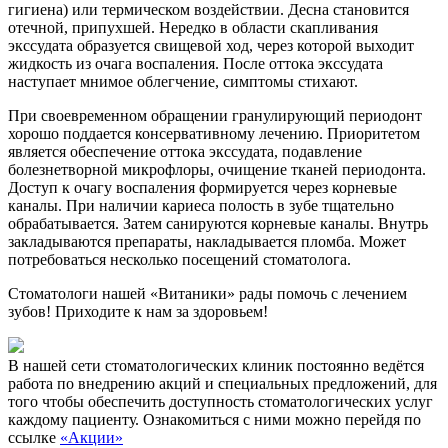
гигиена) или термическом воздействии. Десна становится
отечной, припухшей. Нередко в области скапливания
экссудата образуется свищевой ход, через которой выходит
жидкость из очага воспаления. После оттока экссудата
наступает мнимое облегчение, симптомы стихают.
При своевременном обращении гранулирующий периодонт
хорошо поддается консервативному лечению. Приоритетом
является обеспечение оттока экссудата, подавление
болезнетворной микрофлоры, очищение тканей периодонта.
Доступ к очагу воспаления формируется через корневые
каналы. При наличии кариеса полость в зубе тщательно
обрабатывается. Затем санируются корневые каналы. Внутрь
закладываются препараты, накладывается пломба. Может
потребоваться несколько посещений стоматолога.
Стоматологи нашей «Витаники» рады помочь с лечением
зубов! Приходите к нам за здоровьем!
В нашей сети стоматологических клиник постоянно ведётся
работа по внедрению акций и специальных предложений, для
того чтобы обеспечить доступность стоматологических услуг
каждому пациенту. Ознакомиться с ними можно перейдя по
ссылке
«Акции»