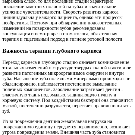
выражена слабо, то для последней стадии характерно
появление заметных полостей на зубах и значительное
усиление чувствительности. Скорость развития кариеса
индивидуальна у каждого пациента, однако эти процессы
необратимы. Поэтому при обнаружении подозрительных
изменений на поверхности зубов рекомендованы
консультация и осмотр врача стоматолога, обязательная
терапия и тщательный подход к гигиене ротовой полости.
Важность терапии глубокого кариеса
Переход кариеса в глубокую стадию означает возникновение
тотальных изменений в структуре твердых тканей и активное
развитие патогенных микроорганизмов снаружи и внутри
зуба. Насыщение зуба полезными минералами происходит не
сбалансировано, наблюдается постепенное вымывание
полезных компонентов. Заболевание затрагивает дентин -
эластичную ткань под эмалью, защищающую пульпу и
корневую систему. Под воздействием бактерий она становится
мягкой, постепенно разрушается, перестает правильно питать
зуб.
Из-за повреждения дентина жевательная нагрузка на
поврежденную единицу передается неравномерно, возникает
угроза повреждения эмали. Внешняя часть зуба становится