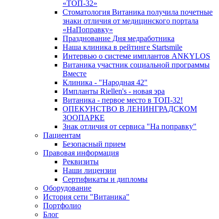
«ТОП-32»
Стоматология Витаника получила почетные
знаки отличия от медицинского портала
«НаПоправку»
Празднование Дня медработника
Наша клиника в рейтинге Startsmile
Интервью о системе имплантов ANKYLOS
Витаника участник социальной программы
Вместе
Клиника - "Народная 42"
Импланты Riellen's - новая эра
Витаника - первое место в ТОП-32!
ОПЕКУНСТВО В ЛЕНИНГРАДСКОМ
ЗООПАРКЕ
Знак отличия от сервиса "На поправку"
Пациентам
Безопасный прием
Правовая информация
Реквизиты
Наши лицензии
Сертификаты и дипломы
Оборудование
История сети "Витаника"
Портфолио
Блог