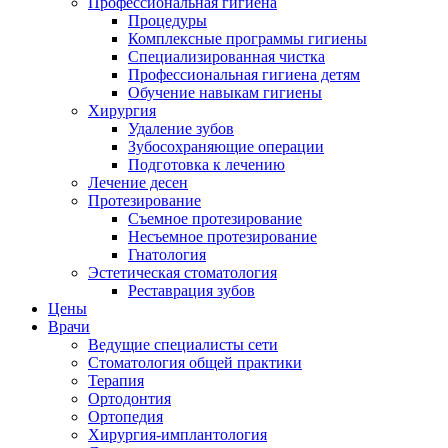
Профессиональная гигиена
Процедуры
Комплексные программы гигиены
Специализированная чистка
Профессиональная гигиена детям
Обучение навыкам гигиены
Хирургия
Удаление зубов
Зубосохраняющие операции
Подготовка к лечению
Лечение десен
Протезирование
Съемное протезирование
Несъемное протезирование
Гнатология
Эстетическая стоматология
Реставрация зубов
Цены
Врачи
Ведущие специалисты сети
Стоматология общей практики
Терапия
Ортодонтия
Ортопедия
Хирургия-имплантология