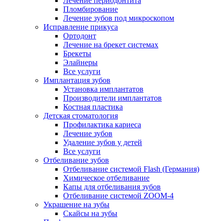
Лечение периодонтита
Пломбирование
Лечение зубов под микроскопом
Исправление прикуса
Ортодонт
Лечение на брекет системах
Брекеты
Элайнеры
Все услуги
Имплантация зубов
Установка имплантатов
Производители имплантатов
Костная пластика
Детская стоматология
Профилактика кариеса
Лечение зубов
Удаление зубов у детей
Все услуги
Отбеливание зубов
Отбеливание системой Flash (Германия)
Химическое отбеливание
Капы для отбеливания зубов
Отбеливание системой ZOOM-4
Украшение на зубы
Скайсы на зубы