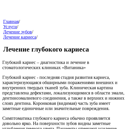
меню
Главная
/
Услуги
/
Лечение зубов
/
Лечение кариеса
/
Лечение глубокого кариеса
Глубокий кариес – диагностика и лечение в
стоматологических клиниках «Витаника»
звонок
Глубокий кариес
- последняя стадия развития кариеса,
характеризующаяся обширными поражениями внешних и
внутренних твердых тканей зуба. Клиническая картина
представлена дефектами, локализующимися в области эмали,
дентиноэмалиевого соединения, а также в верхних и нижних
слоях дентина. Коронковая (видимая) часть зуба имеет
заметные единичные или значительные повреждения.
Симптоматика глубокого кариеса обычно проявляется
довольно ярко. На поверхности зубов видны заметные
клиники
углубления темного цвета. Пациенты отмечают усиление