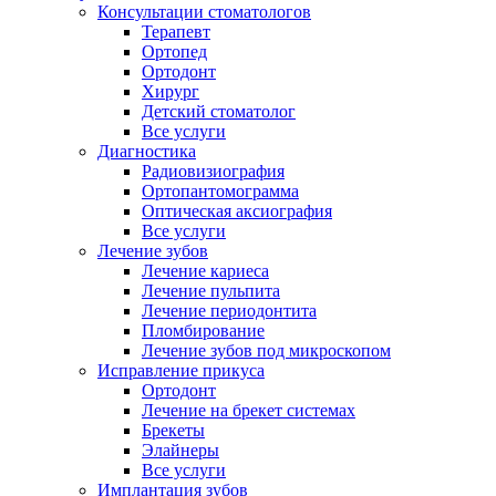
Консультации стоматологов
Терапевт
Ортопед
Ортодонт
Хирург
Детский стоматолог
Все услуги
Диагностика
Радиовизиография
Ортопантомограмма
Оптическая аксиография
Все услуги
Лечение зубов
Лечение кариеса
Лечение пульпита
Лечение периодонтита
Пломбирование
Лечение зубов под микроскопом
Исправление прикуса
Ортодонт
Лечение на брекет системах
Брекеты
Элайнеры
Все услуги
Имплантация зубов