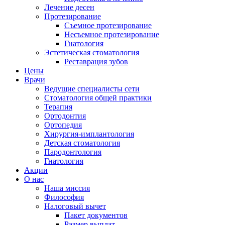
Лечение десен
Протезирование
Съемное протезирование
Несъемное протезирование
Гнатология
Эстетическая стоматология
Реставрация зубов
Цены
Врачи
Ведущие специалисты сети
Стоматология общей практики
Терапия
Ортодонтия
Ортопедия
Хирургия-имплантология
Детская стоматология
Пародонтология
Гнатология
Акции
О нас
Наша миссия
Философия
Налоговый вычет
Пакет документов
Размер выплат