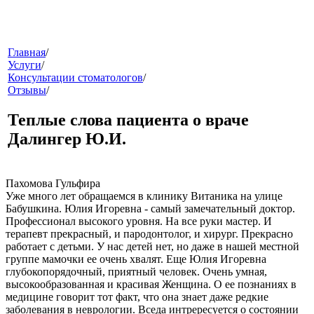
меню
Главная
/
Услуги
/
Консультации стоматологов
/
Отзывы
/
Теплые слова пациента о враче
Далингер Ю.И.
звонок
Пахомова Гульфира
Уже много лет обращаемся в клинику Витаника на улице
Бабушкина. Юлия Игоревна - самый замечательный доктор.
Профессионал высокого уровня. На все руки мастер. И
терапевт прекрасный, и пародонтолог, и хирург. Прекрасно
работает с детьми. У нас детей нет, но даже в нашей местной
группе мамочки ее очень хвалят. Еще Юлия Игоревна
глубокопорядочный, приятный человек. Очень умная,
высокообразованная и красивая Женщина. О ее познаниях в
медицине говорит тот факт, что она знает даже редкие
клиники
заболевания в неврологии. Вседа интрересуется о состоянии