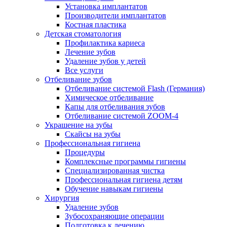
Установка имплантатов
Производители имплантатов
Костная пластика
Детская стоматология
Профилактика кариеса
Лечение зубов
Удаление зубов у детей
Все услуги
Отбеливание зубов
Отбеливание системой Flash (Германия)
Химическое отбеливание
Капы для отбеливания зубов
Отбеливание системой ZOOM-4
Украшение на зубы
Скайсы на зубы
Профессиональная гигиена
Процедуры
Комплексные программы гигиены
Специализированная чистка
Профессиональная гигиена детям
Обучение навыкам гигиены
Хирургия
Удаление зубов
Зубосохраняющие операции
Подготовка к лечению