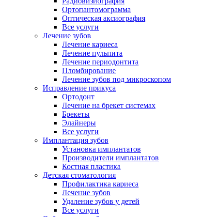
Радиовизиография
Ортопантомограмма
Оптическая аксиография
Все услуги
Лечение зубов
Лечение кариеса
Лечение пульпита
Лечение периодонтита
Пломбирование
Лечение зубов под микроскопом
Исправление прикуса
Ортодонт
Лечение на брекет системах
Брекеты
Элайнеры
Все услуги
Имплантация зубов
Установка имплантатов
Производители имплантатов
Костная пластика
Детская стоматология
Профилактика кариеса
Лечение зубов
Удаление зубов у детей
Все услуги