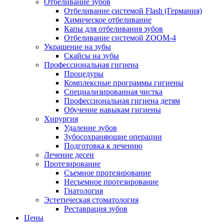
Отбеливание зубов
Отбеливание системой Flash (Германия)
Химическое отбеливание
Капы для отбеливания зубов
Отбеливание системой ZOOM-4
Украшение на зубы
Скайсы на зубы
Профессиональная гигиена
Процедуры
Комплексные программы гигиены
Специализированная чистка
Профессиональная гигиена детям
Обучение навыкам гигиены
Хирургия
Удаление зубов
Зубосохраняющие операции
Подготовка к лечению
Лечение десен
Протезирование
Съемное протезирование
Несъемное протезирование
Гнатология
Эстетическая стоматология
Реставрация зубов
Цены