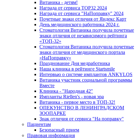
Витаника - детям!
Награда от сервиса TOP32 2024
Награда от сервиса "НаПоправку" 2024
Почетные знаки отличия от Яндекс Карт
День медицинского работника 2024 г.
Стоматология Витаника получила почетные
знаки отличия от независимого рейтинга
«ТОП-32»
Стоматология Витаника получила почетные
знаки отличия от медицинского портала
«НаПоправку»
Празднование Дня медработника
Наша клиника в рейтинге Startsmile
Интервью о системе имплантов ANKYLOS
Витаника участник социальной программы
Вместе
Клиника - "Народная 42"
Импланты Riellen's - новая эра
Витаника - первое место в ТОП-32!
ОПЕКУНСТВО В ЛЕНИНГРАДСКОМ
ЗООПАРКЕ
Знак отличия от сервиса "На поправку"
Пациентам
Безопасный прием
Правовая информация