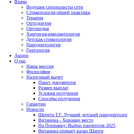
Врачи
Ведущие специалисты сети
Стоматология общей практики
Терапия
Ортодонтия
Ортопедия
Хирургия-имплантология
Детская стоматология
Пародонтология
Гнатология
Акции
О нас
Наша миссия
Философия
Налоговый вычет
Пакет документов
Размер выплат
Условия получения
Способы получения
Гарантии
Новости
Шепета Т.Г. Лучший детский пародонтолог
Витаника - Хорошее место
На Поправку: Выбор пациентов 2025
Витаника опекает калао Шанти