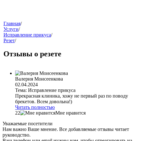
меню
Главная
/
Услуги
/
Исправление прикуса
/
Резет
/
Отзывы о резете
Валерия Моисеенкова
звонок
02.04.2024
Тема: Исправление прикуса
Прекрасная клиника, хожу не первый раз по поводу
брекетов. Всем довольна!)
Читать полностью
22
Мне нравится
Уважаемые посетители
Нам важно Ваше мнение. Все добавляемые отзывы читает
руководство.
клиники
Ваш телефон или email нужны нам, чтобы отреагировать на