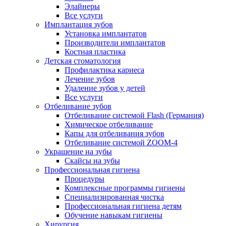
Элайнеры
Все услуги
Имплантация зубов
Установка имплантатов
Производители имплантатов
Костная пластика
Детская стоматология
Профилактика кариеса
Лечение зубов
Удаление зубов у детей
Все услуги
Отбеливание зубов
Отбеливание системой Flash (Германия)
Химическое отбеливание
Капы для отбеливания зубов
Отбеливание системой ZOOM-4
Украшение на зубы
Скайсы на зубы
Профессиональная гигиена
Процедуры
Комплексные программы гигиены
Специализированная чистка
Профессиональная гигиена детям
Обучение навыкам гигиены
Хирургия