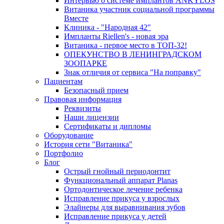
Интервью о системе имплантов ANKYLOS
Витаника участник социальной программы
Вместе
Клиника - "Народная 42"
Импланты Riellen's - новая эра
Витаника - первое место в ТОП-32!
ОПЕКУНСТВО В ЛЕНИНГРАДСКОМ
ЗООПАРКЕ
Знак отличия от сервиса "На поправку"
Пациентам
Безопасный прием
Правовая информация
Реквизиты
Наши лицензии
Сертификаты и дипломы
Оборудование
История сети "Витаника"
Портфолио
Блог
Острый гнойный периодонтит
Функциональный аппарат Planas
Ортодонтическое лечение ребенка
Исправление прикуса у взрослых
Элайнеры для выравнивания зубов
Исправление прикуса у детей