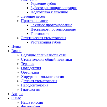
Удаление зубов
Зубосохраняющие операции
Подготовка к лечению
Лечение десен
Протезирование
Съемное протезирование
Несъемное протезирование
Гнатология
Эстетическая стоматология
Реставрация зубов
Цены
Врачи
Ведущие специалисты сети
Стоматология общей практики
Терапия
Ортодонтия
Ортопедия
Хирургия-имплантология
Детская стоматология
Пародонтология
Гнатология
Акции
О нас
Наша миссия
Философия