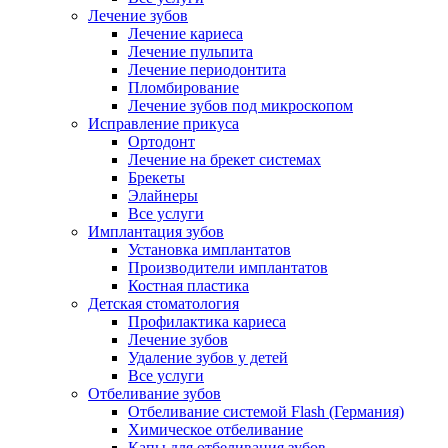
Лечение зубов
Лечение кариеса
Лечение пульпита
Лечение периодонтита
Пломбирование
Лечение зубов под микроскопом
Исправление прикуса
Ортодонт
Лечение на брекет системах
Брекеты
Элайнеры
Все услуги
Имплантация зубов
Установка имплантатов
Производители имплантатов
Костная пластика
Детская стоматология
Профилактика кариеса
Лечение зубов
Удаление зубов у детей
Все услуги
Отбеливание зубов
Отбеливание системой Flash (Германия)
Химическое отбеливание
Капы для отбеливания зубов