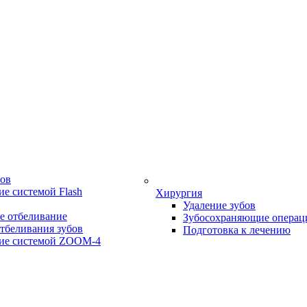
бов
е системой Flash
Хирургия
Удаление зубов
е отбеливание
Зубосохраняющие операц
тбеливания зубов
Подготовка к лечению
ие системой ZOOM-4