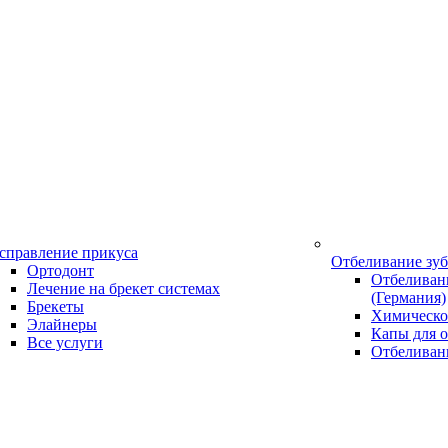
справление прикуса
Отбеливание зу
Ортодонт
Отбеливани
Лечение на брекет системах
(Германия)
Брекеты
Химическо
Элайнеры
Капы для о
Все услуги
Отбеливан