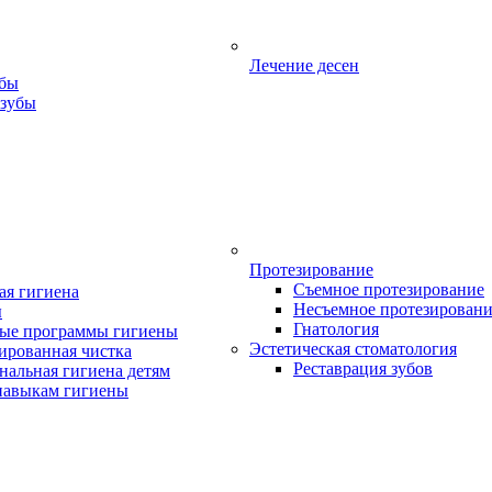
Лечение десен
убы
 зубы
Протезирование
Съемное протезирование
ая гигиена
Несъемное протезирован
ы
Гнатология
ые программы гигиены
Эстетическая стоматология
ированная чистка
Реставрация зубов
нальная гигиена детям
навыкам гигиены