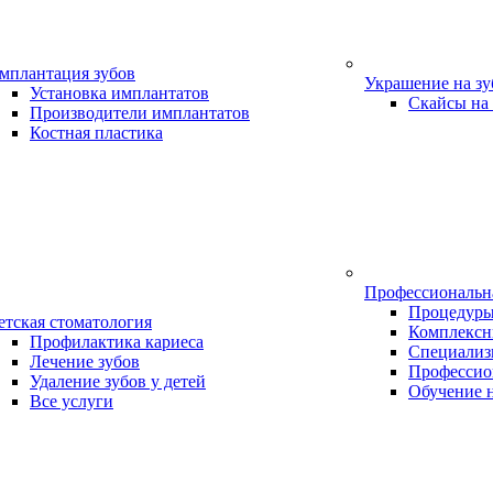
мплантация зубов
Украшение на з
Установка имплантатов
Скайсы на
Производители имплантатов
Костная пластика
Профессиональн
Процедур
етская стоматология
Комплексн
Профилактика кариеса
Специализ
Лечение зубов
Профессио
Удаление зубов у детей
Обучение 
Все услуги