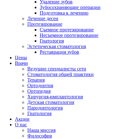
Удаление зубов
Зубосохраняющие операции
Подготовка к лечению
Лечение десен
Протезирование
Съемное протезирование
Несъемное протезирование
Гнатология
Эстетическая стоматология
Реставрация зубов
Цены
Врачи
Ведущие специалисты сети
Стоматология общей практики
Терапия
Ортодонтия
Ортопедия
Хирургия-имплантология
Детская стоматология
Пародонтология
Гнатология
Акции
О нас
Наша миссия
Философия