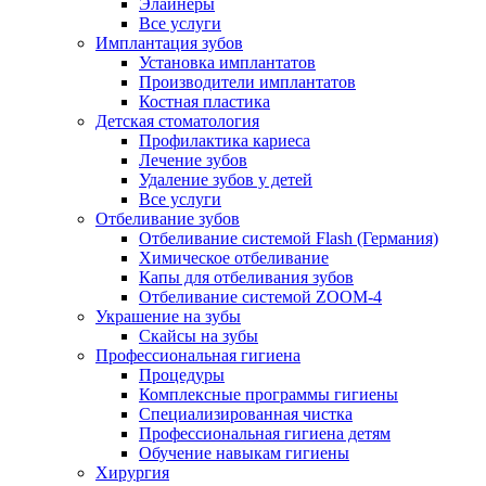
Элайнеры
Все услуги
Имплантация зубов
Установка имплантатов
Производители имплантатов
Костная пластика
Детская стоматология
Профилактика кариеса
Лечение зубов
Удаление зубов у детей
Все услуги
Отбеливание зубов
Отбеливание системой Flash (Германия)
Химическое отбеливание
Капы для отбеливания зубов
Отбеливание системой ZOOM-4
Украшение на зубы
Скайсы на зубы
Профессиональная гигиена
Процедуры
Комплексные программы гигиены
Специализированная чистка
Профессиональная гигиена детям
Обучение навыкам гигиены
Хирургия