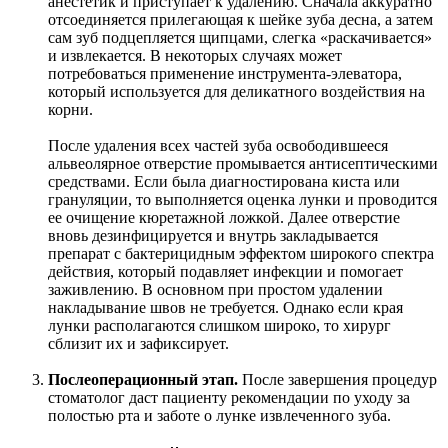
анестетик и приступает к удалению. Сначала аккуратно
отсоединяется прилегающая к шейке зуба десна, а затем
сам зуб подцепляется щипцами, слегка «раскачивается»
и извлекается. В некоторых случаях может
потребоваться применение инструмента-элеватора,
который используется для деликатного воздействия на
корни.
После удаления всех частей зуба освободившееся
альвеолярное отверстие промывается антисептическими
средствами. Если была диагностирована киста или
грануляции, то выполняется оценка лунки и проводится
ее очищение кюретажной ложкой. Далее отверстие
вновь дезинфицируется и внутрь закладывается
препарат с бактерицидным эффектом широкого спектра
действия, который подавляет инфекции и помогает
заживлению. В основном при простом удалении
накладывание швов не требуется. Однако если края
лунки располагаются слишком широко, то хирург
сблизит их и зафиксирует.
Послеоперационный этап.
После завершения процедур
стоматолог даст пациенту рекомендации по уходу за
полостью рта и заботе о лунке извлеченного зуба.