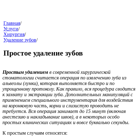
меню
Главная
/
Услуги
/
Хирургия
/
Удаление зубов
/
Простое удаление зубов
Простым удалением
в современной хирургической
стоматологии считается операция по извлечению зуба из
звонок
альвеолы (лунки), которая выполняется быстро и по
упрощенному протоколу. Как правило, вся процедура сводится
к захвату и экстракции зуба. Дополнительных манипуляций с
применением специального инструментария для воздействия
на коронковую часть, корни и слизистую проводить не
требуется. Вся операция занимает до 15 минут (включая
анестезию и накладывание швов), а в некоторых особо
простых клинических ситуациях и вовсе буквально секунды.
К простым случаям относятся:
клиники