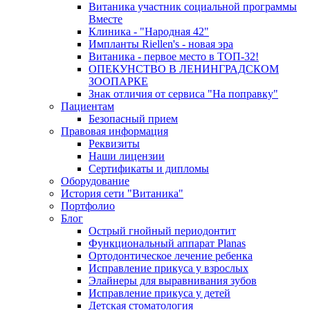
Витаника участник социальной программы
Вместе
Клиника - "Народная 42"
Импланты Riellen's - новая эра
Витаника - первое место в ТОП-32!
ОПЕКУНСТВО В ЛЕНИНГРАДСКОМ
ЗООПАРКЕ
Знак отличия от сервиса "На поправку"
Пациентам
Безопасный прием
Правовая информация
Реквизиты
Наши лицензии
Сертификаты и дипломы
Оборудование
История сети "Витаника"
Портфолио
Блог
Острый гнойный периодонтит
Функциональный аппарат Planas
Ортодонтическое лечение ребенка
Исправление прикуса у взрослых
Элайнеры для выравнивания зубов
Исправление прикуса у детей
Детская стоматология