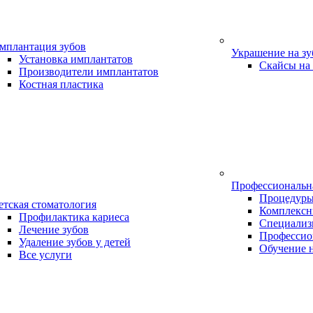
мплантация зубов
Украшение на з
Установка имплантатов
Скайсы на
Производители имплантатов
Костная пластика
Профессиональн
Процедур
етская стоматология
Комплексн
Профилактика кариеса
Специализ
Лечение зубов
Профессио
Удаление зубов у детей
Обучение 
Все услуги