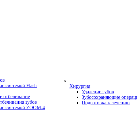
бов
е системой Flash
Хирургия
Удаление зубов
е отбеливание
Зубосохраняющие операц
тбеливания зубов
Подготовка к лечению
ие системой ZOOM-4