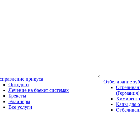
справление прикуса
Отбеливание зу
Ортодонт
Отбеливани
Лечение на брекет системах
(Германия)
Брекеты
Химическо
Элайнеры
Капы для о
Все услуги
Отбеливан