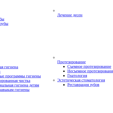
Лечение десен
убы
 зубы
Протезирование
Съемное протезирование
ая гигиена
Несъемное протезирован
ы
Гнатология
ые программы гигиены
Эстетическая стоматология
ированная чистка
Реставрация зубов
нальная гигиена детям
навыкам гигиены