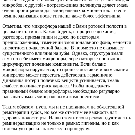
микробов, с другой - потревоженная пелликула делает эмаль
очень проницаемой для минеральных компонентов. То есть
реминерализация после гигиены даже более эффективна.
Отметим, что микрофлора нашей с Вами ротовой полости в
целом не статична. Каждый день, в процессе дыхания,
разговора, приема пищи и даже, по некоторым
предположениям, изменений эмоционального фона, меняется
кислотностно-щелочной баланс. В норме это не оказывает
существенного влияния на зубы. Однако, структура эмали
сама по себе имеет микропоры, через которые постоянно
циркулируют полезные компоненты. Если баланс
микрофлоры нарушается, то процесс доставки и вымывания
минералов может перестать действовать гармонично.
Динамика потери полезных веществ усиливается, эмаль
слабеет, возникает риск кариеса. Чтобы поддержать
правильный баланс микрофлоры, необходимо регулярно
насыщать эмаль минеральными компонентами.
Таким образом, пусть мы и не настаиваем на обязательной
ремотерапии зубов, но все же отметим ее важность для
здоровья полости рта. Наши стоматологи рекомендуют делать
реминерализацию не только в рамках гигиены, но и как
отдельную профилактическую процедуру.