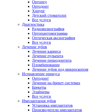
Ортопед
Ортодонт
Хирург
Детский стоматолог
Все услуги
Диагностика
Радиовизиография
Ортопантомограмма
Оптическая аксиография
Все услуги
Лечение зубов
Лечение кариеса
Лечение пульпита
Лечение периодонтита
Пломбирование
Лечение зубов под микроскопом
Исправление прикуса
Ортодонт
Лечение на брекет системах
Брекеты
Элайнеры
Все услуги
Имплантация зубов
Установка имплантатов
Производители имплантатов