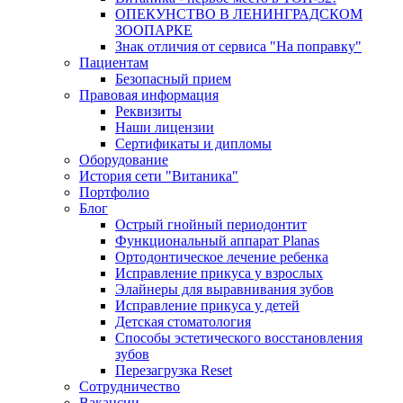
ОПЕКУНСТВО В ЛЕНИНГРАДСКОМ
ЗООПАРКЕ
Знак отличия от сервиса "На поправку"
Пациентам
Безопасный прием
Правовая информация
Реквизиты
Наши лицензии
Сертификаты и дипломы
Оборудование
История сети "Витаника"
Портфолио
Блог
Острый гнойный периодонтит
Функциональный аппарат Planas
Ортодонтическое лечение ребенка
Исправление прикуса у взрослых
Элайнеры для выравнивания зубов
Исправление прикуса у детей
Детская стоматология
Способы эстетического восстановления
зубов
Перезагрузка Reset
Сотрудничество
Вакансии