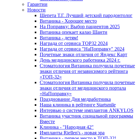
Гарантии
Новости
Шепета Т.Г. Лучший детский пародонтолог
Витаника - Хорошее место
На Поправку: Выбор пациентов 2025
Витаника опекает калао Шанти
Витаника - детям!
Награда от сервиса TOP32 2024
Награда от сервиса "НаПоправку" 2024
Почетные знаки отличия от Яндекс Карт
День медицинского работника 2024 г.
Стоматология Витаника получила почетные
знаки отличия от независимого рейтинга
«ТОП-32»
Стоматология Витаника получила почетные
знаки отличия от медицинского портала
«НаПоправку»
Празднование Дня медработника
Наша клиника в рейтинге Startsmile
Интервью о системе имплантов ANKYLOS
Витаника участник социальной программы
Вместе
Клиника - "Народная 42"
Импланты Riellen's - новая эра
Витаника - первое место в ТОП-32!