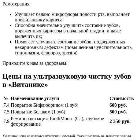
Ремотерапия:
Улучшает баланс микрофлоры полости рта, выполняет
профилактику кариеса;
Способна значительно улучшить состояние зубов,
пораженных кариесом в начальной стадии, и даже
вылечить их;
Помогает улучшить состояние зубов, подверженных
некариозным дефектам (повышенная чувствительность,
гипоплазия, флюороз, эрозия).
Приходите к нам за здоровьем!
Цены на ультразвуковую чистку зубов
в «Витанике»
№
Наименование услуги
Стоимость
7.4
Покрытие Бифлюоридом (1 зуб)
600 руб.
7.5
Покрытие Белаком (1 зуб)
500 руб.
Реминерализация ToothMoose (Ca), глубокое
7.9
2 350 руб.
фторирование
Указанные цены не являются публичной офертой. Указанные цены не являются полным