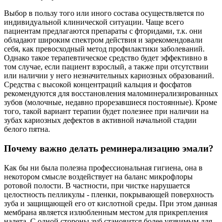
Выбор в пользу того или иного состава осуществляется по
индивидуальной клинической ситуации. Чаще всего
пациентам предлагаются препараты с фторидами, т.к. они
обладают широким спектром действия и зарекомендовали
себя, как превосходный метод профилактики заболеваний.
Однако такое терапевтическое средство будет эффективно в
том случае, если пациент взрослый, а также при отсутствии
или наличии у него незначительных кариозных образований.
Средства с высокой концентраций кальция и фосфатов
рекомендуются для восстановления маломинерализированных
зубов (молочные, недавно прорезавшиеся постоянные). Кроме
того, такой вариант терапии будет полезнее при наличии на
зубах кариозных дефектов в активной начальной стадии
белого пятна.
Почему важно делать реминерализацию эмали?
Как бы ни была полезна профессиональная гигиена, она в
некотором смысле воздействует на баланс микрофлоры
ротовой полости. В частности, при чистке нарушается
целостность пелликулы - пленки, покрывающей поверхность
зуба и защищающей его от кислотной среды. При этом данная
мембрана является излюбленным местом для прикрепления
налета. С одной стороны зуб становится более уязвимым для