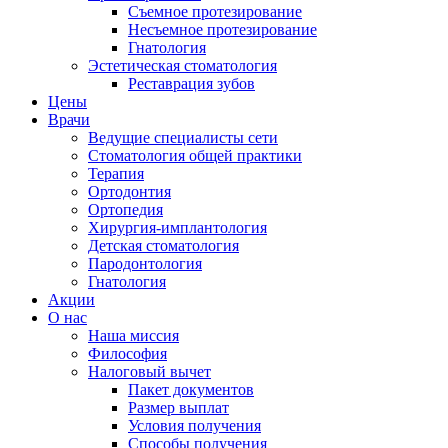
Съемное протезирование
Несъемное протезирование
Гнатология
Эстетическая стоматология
Реставрация зубов
Цены
Врачи
Ведущие специалисты сети
Стоматология общей практики
Терапия
Ортодонтия
Ортопедия
Хирургия-имплантология
Детская стоматология
Пародонтология
Гнатология
Акции
О нас
Наша миссия
Философия
Налоговый вычет
Пакет документов
Размер выплат
Условия получения
Способы получения