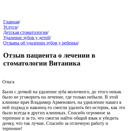
меню
Главная
/
Услуги
/
Детская стоматология
/
Удаление зубов у детей
/
Отзывы об удалении зубов у ребенка
/
Отзыв пациента о лечении в
стоматологии Витаника
звонок
Ольга
Были с дочкой на удаление зуба молочного, до этого никак
было не уговорить на лечение, где только небыли. В этой
клинике врач Владимир Арменович, на удивление нашел к
ней подход и наконец-то смогли удалить без истерик, как это
было всегда в других клиниках. Спасибо огромное за
терпение и за то, что смогли найти общий язык и убедить
дочку, что так лучше. Спасибо за отличную работу и
клиники
терпение!