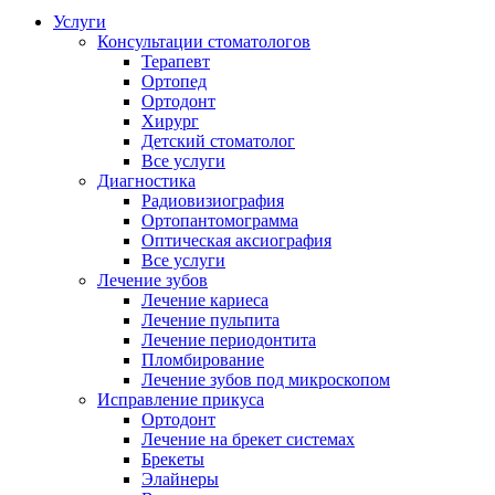
Услуги
Консультации стоматологов
Терапевт
Ортопед
Ортодонт
Хирург
Детский стоматолог
Все услуги
Диагностика
Радиовизиография
Ортопантомограмма
Оптическая аксиография
Все услуги
Лечение зубов
Лечение кариеса
Лечение пульпита
Лечение периодонтита
Пломбирование
Лечение зубов под микроскопом
Исправление прикуса
Ортодонт
Лечение на брекет системах
Брекеты
Элайнеры