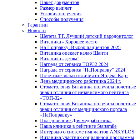
Пакет документов
Размер выплат
Условия получения
Способы получения
Гарантии
Новости
Шепета Т.Г. Лучший детский пародонтолог
Витаника - Хорошее место
На Поправку: Выбор пациентов 2025
Витаника опекает калао Шанти
Витаника - детям!
Награда от сервиса TOP32 2024
Награда от сервиса "НаПоправку" 2024
Почетные знаки отличия от Яндекс Карт
День медицинского работника 2024 г.
Стоматология Витаника получила почетные
знаки отличия от независимого рейтинга
«ТОП-32»
Стоматология Витаника получила почетные
знаки отличия от медицинского портала
«НаПоправку»
Празднование Дня медработника
Наша клиника в рейтинге Startsmile
Интервью о системе имплантов ANKYLOS
Витаника участник социальной программы