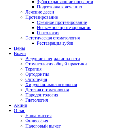
Зубосохраняющие операции
Подготовка к лечению
Лечение десен
Протезирование
Съемное протезирование
Несъемное протезирование
Гнатология
Эстетическая стоматология
Реставрация зубов
Цены
Врачи
Ведущие специалисты сети
Стоматология общей практики
Терапия
Ортодонтия
Ортопедия
Хирургия-имплантология
Детская стоматология
Пародонтология
Гнатология
Акции
О нас
Наша миссия
Философия
Налоговый вычет