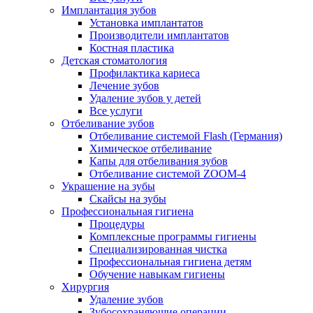
Имплантация зубов
Установка имплантатов
Производители имплантатов
Костная пластика
Детская стоматология
Профилактика кариеса
Лечение зубов
Удаление зубов у детей
Все услуги
Отбеливание зубов
Отбеливание системой Flash (Германия)
Химическое отбеливание
Капы для отбеливания зубов
Отбеливание системой ZOOM-4
Украшение на зубы
Скайсы на зубы
Профессиональная гигиена
Процедуры
Комплексные программы гигиены
Специализированная чистка
Профессиональная гигиена детям
Обучение навыкам гигиены
Хирургия
Удаление зубов
Зубосохраняющие операции