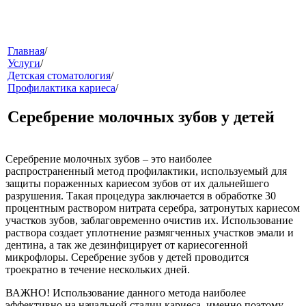
меню
Главная
/
Услуги
/
Детская стоматология
/
Профилактика кариеса
/
Серебрение молочных зубов у детей
Серебрение молочных зубов – это наиболее
распространенный метод профилактики, используемый для
звонок
защиты пораженных кариесом зубов от их дальнейшего
разрушения. Такая процедура заключается в обработке 30
процентным раствором нитрата серебра, затронутых кариесом
участков зубов, заблаговременно очистив их. Использование
раствора создает уплотнение размягченных участков эмали и
дентина, а так же дезинфицирует от кариесогенной
микрофлоры. Серебрение зубов у детей проводится
троекратно в течение нескольких дней.
ВАЖНО!
Использование данного метода наиболее
клиники
эффективно на начальной стадии кариеса, именно поэтому