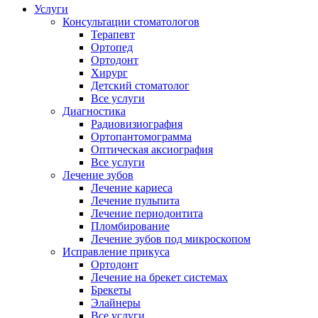
Услуги
Консультации стоматологов
Терапевт
Ортопед
Ортодонт
Хирург
Детский стоматолог
Все услуги
Диагностика
Радиовизиография
Ортопантомограмма
Оптическая аксиография
Все услуги
Лечение зубов
Лечение кариеса
Лечение пульпита
Лечение периодонтита
Пломбирование
Лечение зубов под микроскопом
Исправление прикуса
Ортодонт
Лечение на брекет системах
Брекеты
Элайнеры
Все услуги