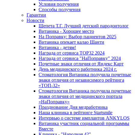
Условия получения
Способы получения
Гарантии
Новости
Шепета Т.Г. Лучший детский пародонтолог
Витаника - Хорошее место
На Поправку: Выбор пациентов 2025
Витаника опекает калао Шанти
Витаника - детям!
Награда от сервиса TOP32 2024
Награда от сервиса "НаПоправку" 2024
Почетные знаки отличия от Яндекс Карт
День медицинского работника 2024 г.
Стоматология Витаника получила почетные
знаки отличия от независимого рейтинга
«ТОП-32»
Стоматология Витаника получила почетные
знаки отличия от медицинского портала
«НаПоправку»
Празднование Дня медработника
Наша клиника в рейтинге Startsmile
Интервью о системе имплантов ANKYLOS
Витаника участник социальной программы
Вместе
Клиника - "Народная 42"