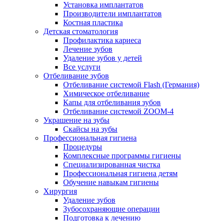
Установка имплантатов
Производители имплантатов
Костная пластика
Детская стоматология
Профилактика кариеса
Лечение зубов
Удаление зубов у детей
Все услуги
Отбеливание зубов
Отбеливание системой Flash (Германия)
Химическое отбеливание
Капы для отбеливания зубов
Отбеливание системой ZOOM-4
Украшение на зубы
Скайсы на зубы
Профессиональная гигиена
Процедуры
Комплексные программы гигиены
Специализированная чистка
Профессиональная гигиена детям
Обучение навыкам гигиены
Хирургия
Удаление зубов
Зубосохраняющие операции
Подготовка к лечению