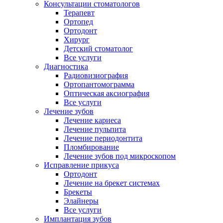
Консультации стоматологов
Терапевт
Ортопед
Ортодонт
Хирург
Детский стоматолог
Все услуги
Диагностика
Радиовизиография
Ортопантомограмма
Оптическая аксиография
Все услуги
Лечение зубов
Лечение кариеса
Лечение пульпита
Лечение периодонтита
Пломбирование
Лечение зубов под микроскопом
Исправление прикуса
Ортодонт
Лечение на брекет системах
Брекеты
Элайнеры
Все услуги
Имплантация зубов