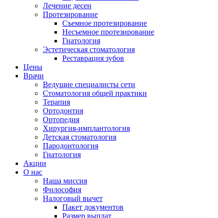
Лечение десен
Протезирование
Съемное протезирование
Несъемное протезирование
Гнатология
Эстетическая стоматология
Реставрация зубов
Цены
Врачи
Ведущие специалисты сети
Стоматология общей практики
Терапия
Ортодонтия
Ортопедия
Хирургия-имплантология
Детская стоматология
Пародонтология
Гнатология
Акции
О нас
Наша миссия
Философия
Налоговый вычет
Пакет документов
Размер выплат