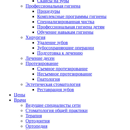
Скайсы на зубы
Профессиональная гигиена
Процедуры
Комплексные программы гигиены
Специализированная чистка
Профессиональная гигиена детям
Обучение навыкам гигиены
Хирургия
Удаление зубов
Зубосохраняющие операции
Подготовка к лечению
Лечение десен
Протезирование
Съемное протезирование
Несъемное протезирование
Гнатология
Эстетическая стоматология
Реставрация зубов
Цены
Врачи
Ведущие специалисты сети
Стоматология общей практики
Терапия
Ортодонтия
Ортопедия