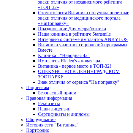
знаки отличия от независимого рейтинга
«ТОП-32»
Стоматология Витаника получила почетные
знаки отличия от медицинского портала
«НаПоправку»
Празднование Дня медработника
Наша клиника в рейтинге Startsmile
Интервью о системе имплантов ANKYLOS
Витаника участник социальной программы
Вместе
Клиника - "Народная 42"
Импланты Riellen's - новая эра
Витаника - первое место в ТОП-32!
ОПЕКУНСТВО В ЛЕНИНГРАДСКОМ
ЗООПАРКЕ
Знак отличия от сервиса "На поправку"
Пациентам
Безопасный прием
Правовая информация
Реквизиты
Наши лицензии
Сертификаты и дипломы
Оборудование
История сети "Витаника"
Портфолио