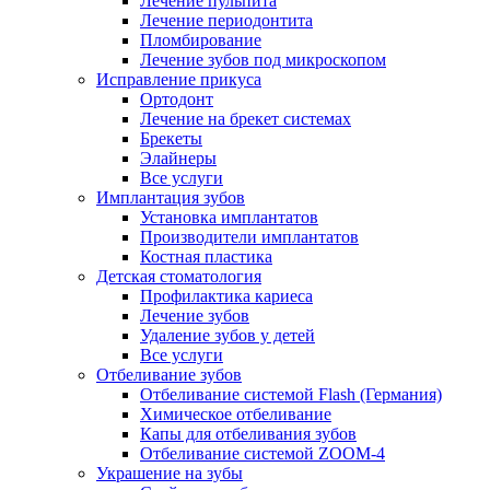
Лечение пульпита
Лечение периодонтита
Пломбирование
Лечение зубов под микроскопом
Исправление прикуса
Ортодонт
Лечение на брекет системах
Брекеты
Элайнеры
Все услуги
Имплантация зубов
Установка имплантатов
Производители имплантатов
Костная пластика
Детская стоматология
Профилактика кариеса
Лечение зубов
Удаление зубов у детей
Все услуги
Отбеливание зубов
Отбеливание системой Flash (Германия)
Химическое отбеливание
Капы для отбеливания зубов
Отбеливание системой ZOOM-4
Украшение на зубы