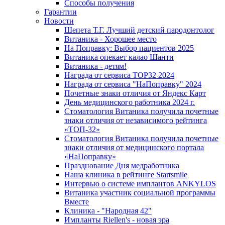
Способы получения
Гарантии
Новости
Шепета Т.Г. Лучший детский пародонтолог
Витаника - Хорошее место
На Поправку: Выбор пациентов 2025
Витаника опекает калао Шанти
Витаника - детям!
Награда от сервиса TOP32 2024
Награда от сервиса "НаПоправку" 2024
Почетные знаки отличия от Яндекс Карт
День медицинского работника 2024 г.
Стоматология Витаника получила почетные
знаки отличия от независимого рейтинга
«ТОП-32»
Стоматология Витаника получила почетные
знаки отличия от медицинского портала
«НаПоправку»
Празднование Дня медработника
Наша клиника в рейтинге Startsmile
Интервью о системе имплантов ANKYLOS
Витаника участник социальной программы
Вместе
Клиника - "Народная 42"
Импланты Riellen's - новая эра