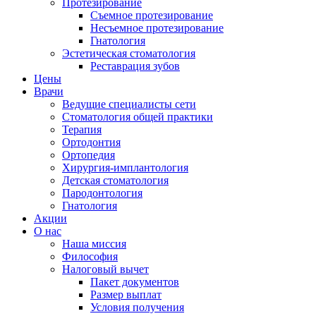
Протезирование
Съемное протезирование
Несъемное протезирование
Гнатология
Эстетическая стоматология
Реставрация зубов
Цены
Врачи
Ведущие специалисты сети
Стоматология общей практики
Терапия
Ортодонтия
Ортопедия
Хирургия-имплантология
Детская стоматология
Пародонтология
Гнатология
Акции
О нас
Наша миссия
Философия
Налоговый вычет
Пакет документов
Размер выплат
Условия получения