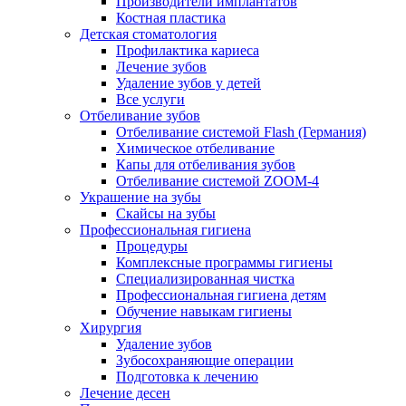
Производители имплантатов
Костная пластика
Детская стоматология
Профилактика кариеса
Лечение зубов
Удаление зубов у детей
Все услуги
Отбеливание зубов
Отбеливание системой Flash (Германия)
Химическое отбеливание
Капы для отбеливания зубов
Отбеливание системой ZOOM-4
Украшение на зубы
Скайсы на зубы
Профессиональная гигиена
Процедуры
Комплексные программы гигиены
Специализированная чистка
Профессиональная гигиена детям
Обучение навыкам гигиены
Хирургия
Удаление зубов
Зубосохраняющие операции
Подготовка к лечению
Лечение десен