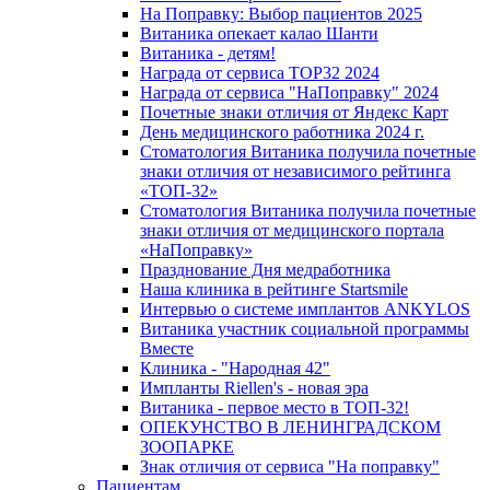
На Поправку: Выбор пациентов 2025
Витаника опекает калао Шанти
Витаника - детям!
Награда от сервиса TOP32 2024
Награда от сервиса "НаПоправку" 2024
Почетные знаки отличия от Яндекс Карт
День медицинского работника 2024 г.
Стоматология Витаника получила почетные
знаки отличия от независимого рейтинга
«ТОП-32»
Стоматология Витаника получила почетные
знаки отличия от медицинского портала
«НаПоправку»
Празднование Дня медработника
Наша клиника в рейтинге Startsmile
Интервью о системе имплантов ANKYLOS
Витаника участник социальной программы
Вместе
Клиника - "Народная 42"
Импланты Riellen's - новая эра
Витаника - первое место в ТОП-32!
ОПЕКУНСТВО В ЛЕНИНГРАДСКОМ
ЗООПАРКЕ
Знак отличия от сервиса "На поправку"
Пациентам