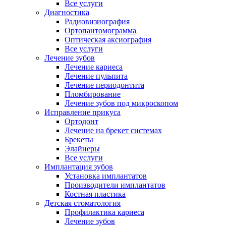
Все услуги
Диагностика
Радиовизиография
Ортопантомограмма
Оптическая аксиография
Все услуги
Лечение зубов
Лечение кариеса
Лечение пульпита
Лечение периодонтита
Пломбирование
Лечение зубов под микроскопом
Исправление прикуса
Ортодонт
Лечение на брекет системах
Брекеты
Элайнеры
Все услуги
Имплантация зубов
Установка имплантатов
Производители имплантатов
Костная пластика
Детская стоматология
Профилактика кариеса
Лечение зубов