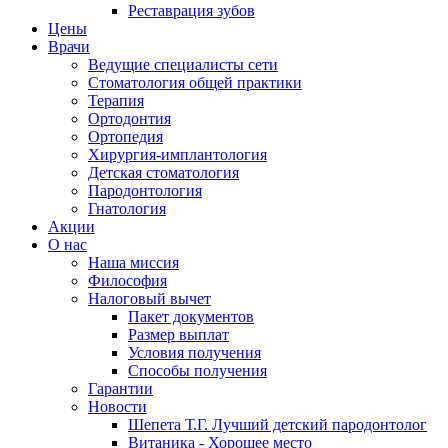
Реставрация зубов
Цены
Врачи
Ведущие специалисты сети
Стоматология общей практики
Терапия
Ортодонтия
Ортопедия
Хирургия-имплантология
Детская стоматология
Пародонтология
Гнатология
Акции
О нас
Наша миссия
Философия
Налоговый вычет
Пакет документов
Размер выплат
Условия получения
Способы получения
Гарантии
Новости
Шепета Т.Г. Лучший детский пародонтолог
Витаника - Хорошее место