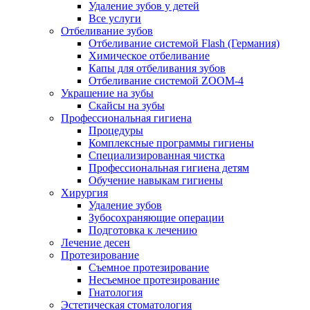
Удаление зубов у детей
Все услуги
Отбеливание зубов
Отбеливание системой Flash (Германия)
Химическое отбеливание
Капы для отбеливания зубов
Отбеливание системой ZOOM-4
Украшение на зубы
Скайсы на зубы
Профессиональная гигиена
Процедуры
Комплексные программы гигиены
Специализированная чистка
Профессиональная гигиена детям
Обучение навыкам гигиены
Хирургия
Удаление зубов
Зубосохраняющие операции
Подготовка к лечению
Лечение десен
Протезирование
Съемное протезирование
Несъемное протезирование
Гнатология
Эстетическая стоматология