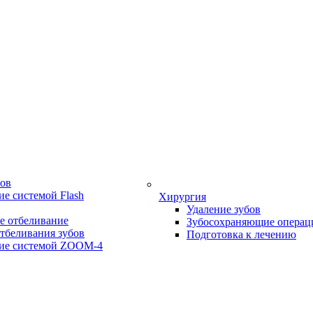
бов
е системой Flash
Хирургия
Удаление зубов
е отбеливание
Зубосохраняющие операц
тбеливания зубов
Подготовка к лечению
ие системой ZOOM-4