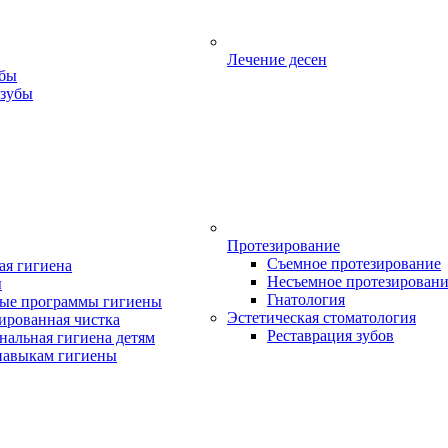
Лечение десен
убы
 зубы
Протезирование
Съемное протезирование
ая гигиена
Несъемное протезирован
ы
Гнатология
ые программы гигиены
Эстетическая стоматология
ированная чистка
Реставрация зубов
нальная гигиена детям
навыкам гигиены