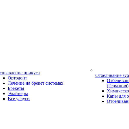
справление прикуса
Отбеливание зу
Ортодонт
Отбеливани
Лечение на брекет системах
(Германия)
Брекеты
Химическо
Элайнеры
Капы для о
Все услуги
Отбеливан