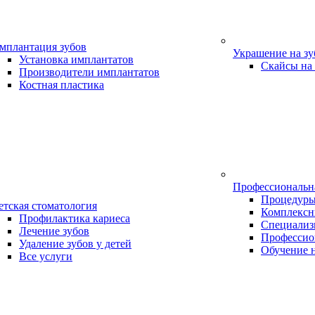
мплантация зубов
Украшение на з
Установка имплантатов
Скайсы на
Производители имплантатов
Костная пластика
Профессиональн
Процедур
етская стоматология
Комплексн
Профилактика кариеса
Специализ
Лечение зубов
Профессио
Удаление зубов у детей
Обучение 
Все услуги