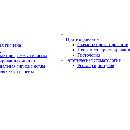
Протезирование
Съемное протезирование
ая гигиена
Несъемное протезирован
ы
Гнатология
ые программы гигиены
Эстетическая стоматология
ированная чистка
Реставрация зубов
нальная гигиена детям
навыкам гигиены