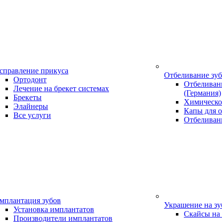
справление прикуса
Отбеливание зу
Ортодонт
Отбеливани
Лечение на брекет системах
(Германия)
Брекеты
Химическо
Элайнеры
Капы для о
Все услуги
Отбеливан
мплантация зубов
Украшение на з
Установка имплантатов
Скайсы на
Производители имплантатов