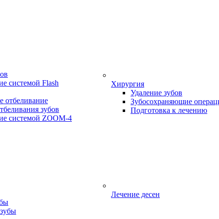
бов
е системой Flash
Хирургия
Удаление зубов
е отбеливание
Зубосохраняющие операц
тбеливания зубов
Подготовка к лечению
ие системой ZOOM-4
Лечение десен
убы
 зубы