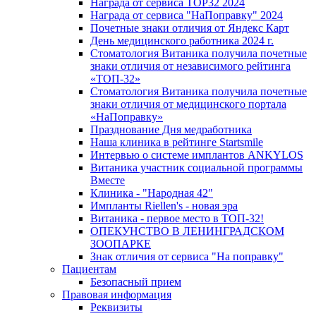
Награда от сервиса TOP32 2024
Награда от сервиса "НаПоправку" 2024
Почетные знаки отличия от Яндекс Карт
День медицинского работника 2024 г.
Стоматология Витаника получила почетные
знаки отличия от независимого рейтинга
«ТОП-32»
Стоматология Витаника получила почетные
знаки отличия от медицинского портала
«НаПоправку»
Празднование Дня медработника
Наша клиника в рейтинге Startsmile
Интервью о системе имплантов ANKYLOS
Витаника участник социальной программы
Вместе
Клиника - "Народная 42"
Импланты Riellen's - новая эра
Витаника - первое место в ТОП-32!
ОПЕКУНСТВО В ЛЕНИНГРАДСКОМ
ЗООПАРКЕ
Знак отличия от сервиса "На поправку"
Пациентам
Безопасный прием
Правовая информация
Реквизиты