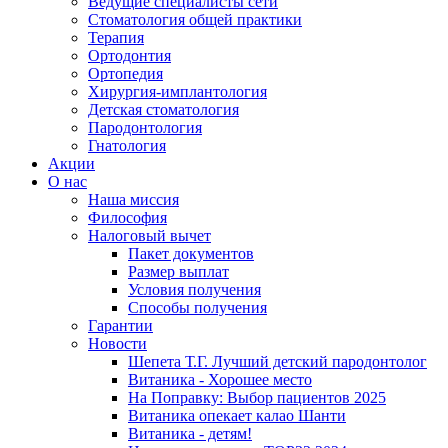
Ведущие специалисты сети
Стоматология общей практики
Терапия
Ортодонтия
Ортопедия
Хирургия-имплантология
Детская стоматология
Пародонтология
Гнатология
Акции
О нас
Наша миссия
Философия
Налоговый вычет
Пакет документов
Размер выплат
Условия получения
Способы получения
Гарантии
Новости
Шепета Т.Г. Лучший детский пародонтолог
Витаника - Хорошее место
На Поправку: Выбор пациентов 2025
Витаника опекает калао Шанти
Витаника - детям!