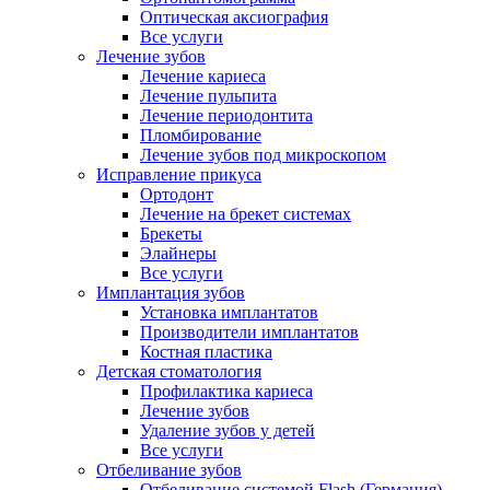
Оптическая аксиография
Все услуги
Лечение зубов
Лечение кариеса
Лечение пульпита
Лечение периодонтита
Пломбирование
Лечение зубов под микроскопом
Исправление прикуса
Ортодонт
Лечение на брекет системах
Брекеты
Элайнеры
Все услуги
Имплантация зубов
Установка имплантатов
Производители имплантатов
Костная пластика
Детская стоматология
Профилактика кариеса
Лечение зубов
Удаление зубов у детей
Все услуги
Отбеливание зубов
Отбеливание системой Flash (Германия)