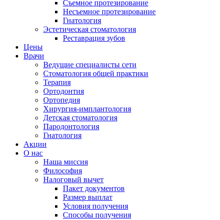
Съемное протезирование
Несъемное протезирование
Гнатология
Эстетическая стоматология
Реставрация зубов
Цены
Врачи
Ведущие специалисты сети
Стоматология общей практики
Терапия
Ортодонтия
Ортопедия
Хирургия-имплантология
Детская стоматология
Пародонтология
Гнатология
Акции
О нас
Наша миссия
Философия
Налоговый вычет
Пакет документов
Размер выплат
Условия получения
Способы получения