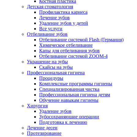
Костная пластика
Детская стоматология
Профилактика кариеса
Лечение зубов
Удаление зубов у детей
Все услуги
Отбеливание зубов
Отбеливание системой Flash (Германия)
Химическое отбеливание
Капы для отбеливания зубов
Отбеливание системой ZOOM-4
Украшение на зубы
Скайсы на зубы
Профессиональная гигиена
Процедуры
Комплексные программы гигиены
Специализированная чистка
Профессиональная гигиена детям
Обучение навыкам гигиены
Хирургия
Удаление зубов
Зубосохраняющие операции
Подготовка к лечению
Лечение десен
Протезирование