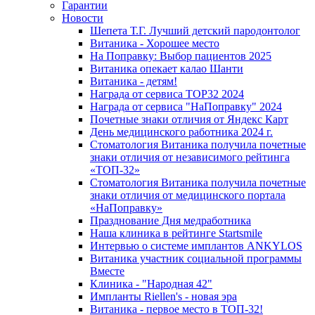
Гарантии
Новости
Шепета Т.Г. Лучший детский пародонтолог
Витаника - Хорошее место
На Поправку: Выбор пациентов 2025
Витаника опекает калао Шанти
Витаника - детям!
Награда от сервиса TOP32 2024
Награда от сервиса "НаПоправку" 2024
Почетные знаки отличия от Яндекс Карт
День медицинского работника 2024 г.
Стоматология Витаника получила почетные
знаки отличия от независимого рейтинга
«ТОП-32»
Стоматология Витаника получила почетные
знаки отличия от медицинского портала
«НаПоправку»
Празднование Дня медработника
Наша клиника в рейтинге Startsmile
Интервью о системе имплантов ANKYLOS
Витаника участник социальной программы
Вместе
Клиника - "Народная 42"
Импланты Riellen's - новая эра
Витаника - первое место в ТОП-32!