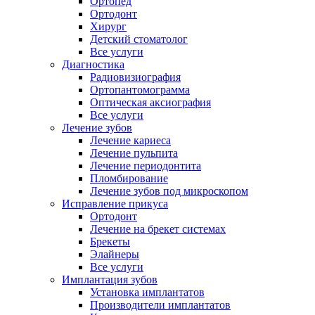
Ортопед
Ортодонт
Хирург
Детский стоматолог
Все услуги
Диагностика
Радиовизиография
Ортопантомограмма
Оптическая аксиография
Все услуги
Лечение зубов
Лечение кариеса
Лечение пульпита
Лечение периодонтита
Пломбирование
Лечение зубов под микроскопом
Исправление прикуса
Ортодонт
Лечение на брекет системах
Брекеты
Элайнеры
Все услуги
Имплантация зубов
Установка имплантатов
Производители имплантатов