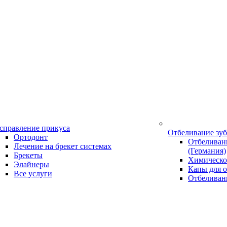
справление прикуса
Отбеливание зу
Ортодонт
Отбеливани
Лечение на брекет системах
(Германия)
Брекеты
Химическо
Элайнеры
Капы для о
Все услуги
Отбеливан