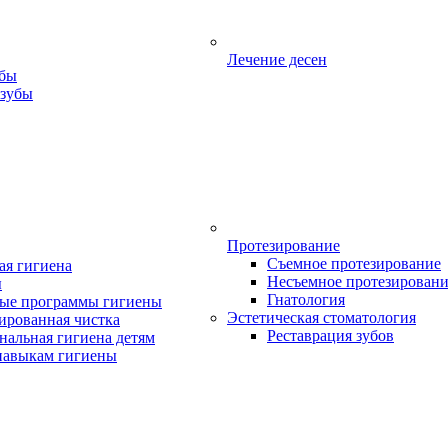
Лечение десен
убы
 зубы
Протезирование
Съемное протезирование
ая гигиена
Несъемное протезирован
ы
Гнатология
ые программы гигиены
Эстетическая стоматология
ированная чистка
Реставрация зубов
нальная гигиена детям
навыкам гигиены