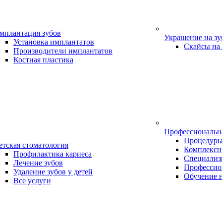
мплантация зубов
Украшение на з
Установка имплантатов
Скайсы на
Производители имплантатов
Костная пластика
Профессиональн
Процедур
етская стоматология
Комплексн
Профилактика кариеса
Специализ
Лечение зубов
Профессио
Удаление зубов у детей
Обучение 
Все услуги