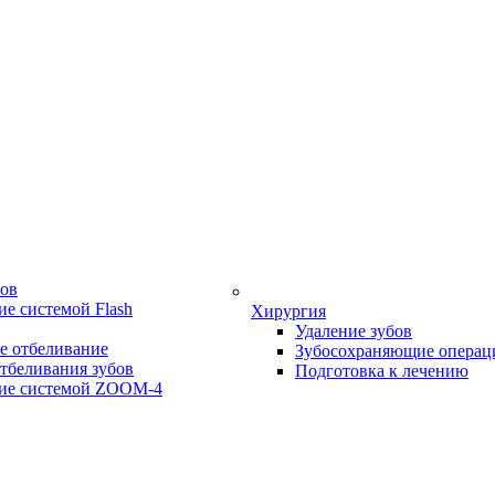
бов
е системой Flash
Хирургия
Удаление зубов
е отбеливание
Зубосохраняющие операц
тбеливания зубов
Подготовка к лечению
ие системой ZOOM-4