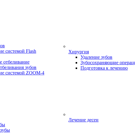
бов
е системой Flash
Хирургия
Удаление зубов
е отбеливание
Зубосохраняющие операц
тбеливания зубов
Подготовка к лечению
ие системой ZOOM-4
Лечение десен
убы
 зубы