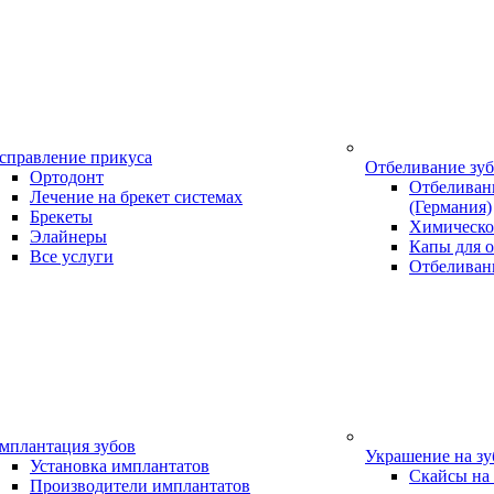
справление прикуса
Отбеливание зу
Ортодонт
Отбеливани
Лечение на брекет системах
(Германия)
Брекеты
Химическо
Элайнеры
Капы для о
Все услуги
Отбеливан
мплантация зубов
Украшение на з
Установка имплантатов
Скайсы на
Производители имплантатов