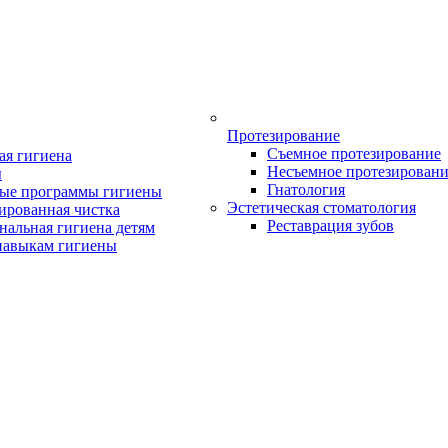
Протезирование
Съемное протезирование
ая гигиена
Несъемное протезирован
ы
Гнатология
ые программы гигиены
Эстетическая стоматология
ированная чистка
Реставрация зубов
нальная гигиена детям
навыкам гигиены