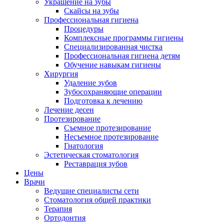
Украшение на зубы
Скайсы на зубы
Профессиональная гигиена
Процедуры
Комплексные программы гигиены
Специализированная чистка
Профессиональная гигиена детям
Обучение навыкам гигиены
Хирургия
Удаление зубов
Зубосохраняющие операции
Подготовка к лечению
Лечение десен
Протезирование
Съемное протезирование
Несъемное протезирование
Гнатология
Эстетическая стоматология
Реставрация зубов
Цены
Врачи
Ведущие специалисты сети
Стоматология общей практики
Терапия
Ортодонтия