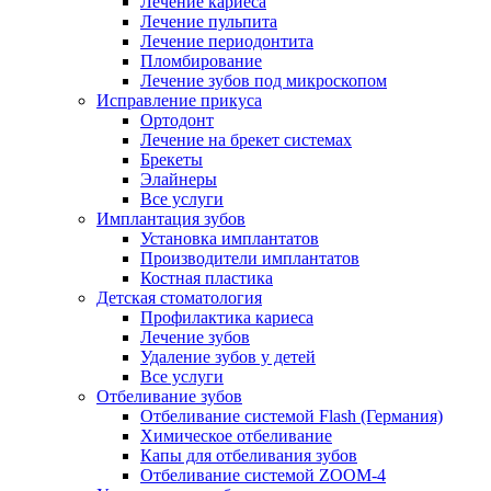
Лечение кариеса
Лечение пульпита
Лечение периодонтита
Пломбирование
Лечение зубов под микроскопом
Исправление прикуса
Ортодонт
Лечение на брекет системах
Брекеты
Элайнеры
Все услуги
Имплантация зубов
Установка имплантатов
Производители имплантатов
Костная пластика
Детская стоматология
Профилактика кариеса
Лечение зубов
Удаление зубов у детей
Все услуги
Отбеливание зубов
Отбеливание системой Flash (Германия)
Химическое отбеливание
Капы для отбеливания зубов
Отбеливание системой ZOOM-4