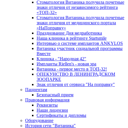
Стоматология Витаника получила почетные
знаки отличия от независимого рейтинга
«ТОП-32»
Стоматология Витаника получила почетные
знаки отличия от медицинского портала
«НаПоправку»
Празднование Дня медработника
Наша клиника в рейтинге Startsmile
Интервью о системе имплантов ANKYLOS
Витаника участник социальной программы
Вместе
Клиника - "Народная 42"
Импланты Riellen's - новая эра
Витаника - первое место в ТОП-32!
ОПЕКУНСТВО В ЛЕНИНГРАДСКОМ
ЗООПАРКЕ
Знак отличия от сервиса "На поправку"
Пациентам
Безопасный прием
Правовая информация
Реквизиты
Наши лицензии
Сертификаты и дипломы
Оборудование
История сети "Витаника"