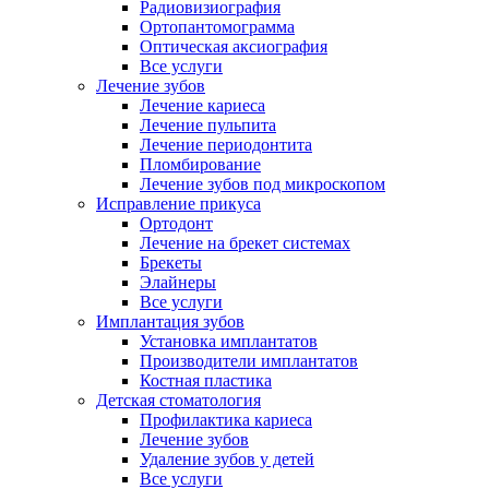
Радиовизиография
Ортопантомограмма
Оптическая аксиография
Все услуги
Лечение зубов
Лечение кариеса
Лечение пульпита
Лечение периодонтита
Пломбирование
Лечение зубов под микроскопом
Исправление прикуса
Ортодонт
Лечение на брекет системах
Брекеты
Элайнеры
Все услуги
Имплантация зубов
Установка имплантатов
Производители имплантатов
Костная пластика
Детская стоматология
Профилактика кариеса
Лечение зубов
Удаление зубов у детей
Все услуги