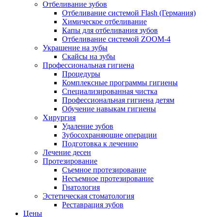
Отбеливание зубов
Отбеливание системой Flash (Германия)
Химическое отбеливание
Капы для отбеливания зубов
Отбеливание системой ZOOM-4
Украшение на зубы
Скайсы на зубы
Профессиональная гигиена
Процедуры
Комплексные программы гигиены
Специализированная чистка
Профессиональная гигиена детям
Обучение навыкам гигиены
Хирургия
Удаление зубов
Зубосохраняющие операции
Подготовка к лечению
Лечение десен
Протезирование
Съемное протезирование
Несъемное протезирование
Гнатология
Эстетическая стоматология
Реставрация зубов
Цены