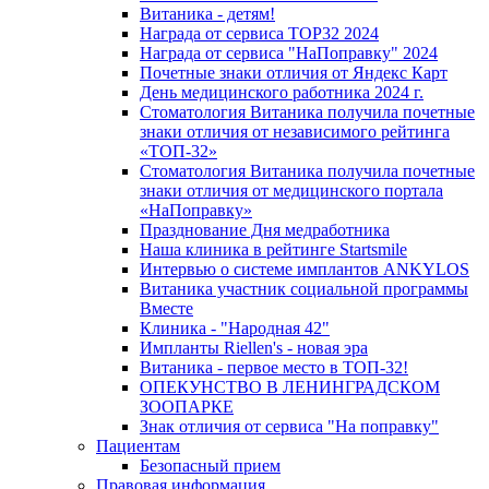
Витаника - детям!
Награда от сервиса TOP32 2024
Награда от сервиса "НаПоправку" 2024
Почетные знаки отличия от Яндекс Карт
День медицинского работника 2024 г.
Стоматология Витаника получила почетные
знаки отличия от независимого рейтинга
«ТОП-32»
Стоматология Витаника получила почетные
знаки отличия от медицинского портала
«НаПоправку»
Празднование Дня медработника
Наша клиника в рейтинге Startsmile
Интервью о системе имплантов ANKYLOS
Витаника участник социальной программы
Вместе
Клиника - "Народная 42"
Импланты Riellen's - новая эра
Витаника - первое место в ТОП-32!
ОПЕКУНСТВО В ЛЕНИНГРАДСКОМ
ЗООПАРКЕ
Знак отличия от сервиса "На поправку"
Пациентам
Безопасный прием
Правовая информация