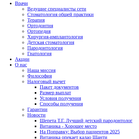
Врачи
Ведущие специалисты сети
Стоматология общей практики
Терапия
Ортодонтия
Ортопедия
Хирургия-имплантология
Детская стоматология
Пародонтология
Гнатология
Акции
О нас
Наша миссия
Философия
Налоговый вычет
Пакет документов
Размер выплат
Условия получения
Способы получения
Гарантии
Новости
Шепета Т.Г. Лучший детский пародонтолог
Витаника - Хорошее место
На Поправку: Выбор пациентов 2025
Витаника опекает калао Шанти