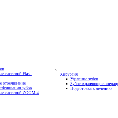
бов
е системой Flash
Хирургия
Удаление зубов
е отбеливание
Зубосохраняющие операц
тбеливания зубов
Подготовка к лечению
ие системой ZOOM-4