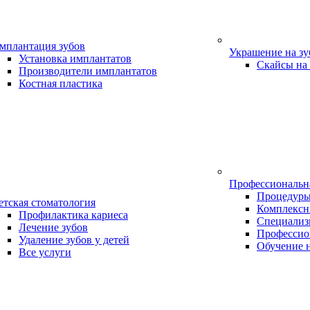
мплантация зубов
Украшение на з
Установка имплантатов
Скайсы на
Производители имплантатов
Костная пластика
Профессиональн
Процедур
етская стоматология
Комплексн
Профилактика кариеса
Специализ
Лечение зубов
Профессио
Удаление зубов у детей
Обучение 
Все услуги