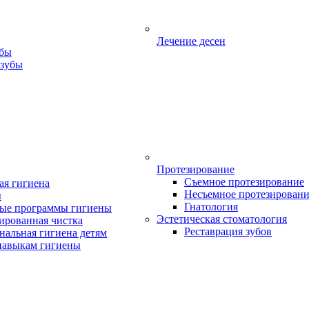
Лечение десен
убы
 зубы
Протезирование
Съемное протезирование
ая гигиена
Несъемное протезирован
ы
Гнатология
ые программы гигиены
Эстетическая стоматология
ированная чистка
Реставрация зубов
нальная гигиена детям
навыкам гигиены