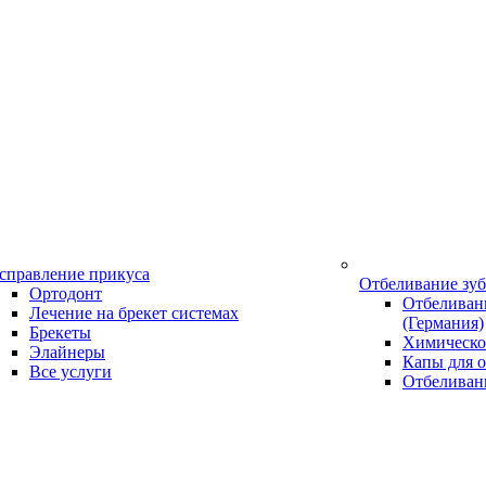
справление прикуса
Отбеливание зу
Ортодонт
Отбеливани
Лечение на брекет системах
(Германия)
Брекеты
Химическо
Элайнеры
Капы для о
Все услуги
Отбеливан