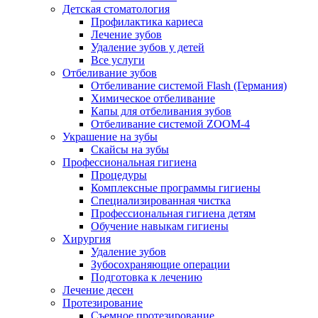
Детская стоматология
Профилактика кариеса
Лечение зубов
Удаление зубов у детей
Все услуги
Отбеливание зубов
Отбеливание системой Flash (Германия)
Химическое отбеливание
Капы для отбеливания зубов
Отбеливание системой ZOOM-4
Украшение на зубы
Скайсы на зубы
Профессиональная гигиена
Процедуры
Комплексные программы гигиены
Специализированная чистка
Профессиональная гигиена детям
Обучение навыкам гигиены
Хирургия
Удаление зубов
Зубосохраняющие операции
Подготовка к лечению
Лечение десен
Протезирование
Съемное протезирование