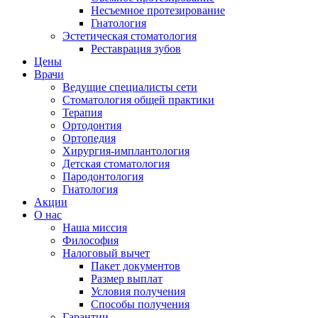
Несъемное протезирование
Гнатология
Эстетическая стоматология
Реставрация зубов
Цены
Врачи
Ведущие специалисты сети
Стоматология общей практики
Терапия
Ортодонтия
Ортопедия
Хирургия-имплантология
Детская стоматология
Пародонтология
Гнатология
Акции
О нас
Наша миссия
Философия
Налоговый вычет
Пакет документов
Размер выплат
Условия получения
Способы получения
Гарантии