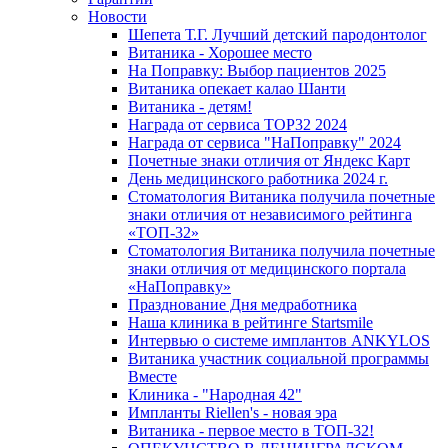
Новости
Шепета Т.Г. Лучший детский пародонтолог
Витаника - Хорошее место
На Поправку: Выбор пациентов 2025
Витаника опекает калао Шанти
Витаника - детям!
Награда от сервиса TOP32 2024
Награда от сервиса "НаПоправку" 2024
Почетные знаки отличия от Яндекс Карт
День медицинского работника 2024 г.
Стоматология Витаника получила почетные
знаки отличия от независимого рейтинга
«ТОП-32»
Стоматология Витаника получила почетные
знаки отличия от медицинского портала
«НаПоправку»
Празднование Дня медработника
Наша клиника в рейтинге Startsmile
Интервью о системе имплантов ANKYLOS
Витаника участник социальной программы
Вместе
Клиника - "Народная 42"
Импланты Riellen's - новая эра
Витаника - первое место в ТОП-32!