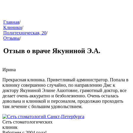
меню
Главная
/
Клиники
/
Политехническая, 20
/
Отзывы
/
Отзыв о враче Якуниной Э.А.
Ирина
звонок
Прекрасная клиника. Приветливый администратор. Попала в
клинику совершенно случайно, по направлению Дмс к
доктору Якуниной Элине Ашотовне, грамотный доктор, все
делает очень аккуратно и безболезненно. Очень осталась
довольна и клиникой и персоналом, продолжаю проходить
там лечение с большим удовольствием.
Сеть стоматологических
клиник
клиники
Работаем с 2004 года!