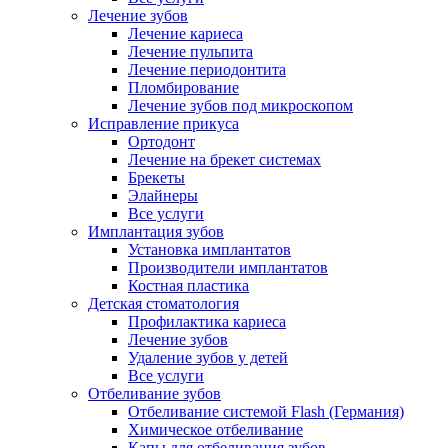
Лечение зубов
Лечение кариеса
Лечение пульпита
Лечение периодонтита
Пломбирование
Лечение зубов под микроскопом
Исправление прикуса
Ортодонт
Лечение на брекет системах
Брекеты
Элайнеры
Все услуги
Имплантация зубов
Установка имплантатов
Производители имплантатов
Костная пластика
Детская стоматология
Профилактика кариеса
Лечение зубов
Удаление зубов у детей
Все услуги
Отбеливание зубов
Отбеливание системой Flash (Германия)
Химическое отбеливание
Капы для отбеливания зубов