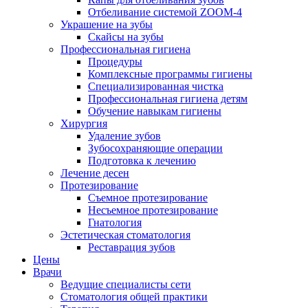
Отбеливание системой ZOOM-4
Украшение на зубы
Скайсы на зубы
Профессиональная гигиена
Процедуры
Комплексные программы гигиены
Специализированная чистка
Профессиональная гигиена детям
Обучение навыкам гигиены
Хирургия
Удаление зубов
Зубосохраняющие операции
Подготовка к лечению
Лечение десен
Протезирование
Съемное протезирование
Несъемное протезирование
Гнатология
Эстетическая стоматология
Реставрация зубов
Цены
Врачи
Ведущие специалисты сети
Стоматология общей практики