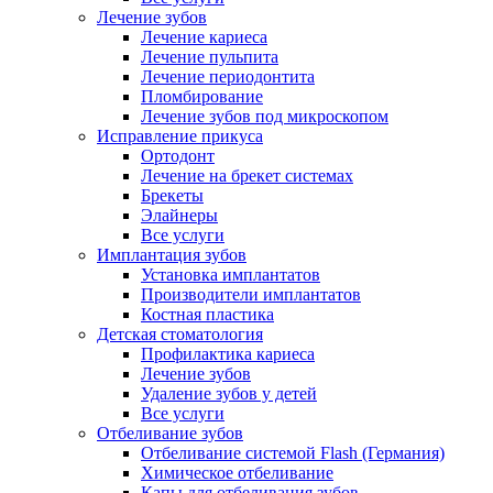
Лечение зубов
Лечение кариеса
Лечение пульпита
Лечение периодонтита
Пломбирование
Лечение зубов под микроскопом
Исправление прикуса
Ортодонт
Лечение на брекет системах
Брекеты
Элайнеры
Все услуги
Имплантация зубов
Установка имплантатов
Производители имплантатов
Костная пластика
Детская стоматология
Профилактика кариеса
Лечение зубов
Удаление зубов у детей
Все услуги
Отбеливание зубов
Отбеливание системой Flash (Германия)
Химическое отбеливание
Капы для отбеливания зубов