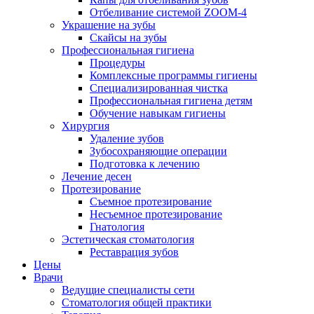
Отбеливание системой ZOOM-4
Украшение на зубы
Скайсы на зубы
Профессиональная гигиена
Процедуры
Комплексные программы гигиены
Специализированная чистка
Профессиональная гигиена детям
Обучение навыкам гигиены
Хирургия
Удаление зубов
Зубосохраняющие операции
Подготовка к лечению
Лечение десен
Протезирование
Съемное протезирование
Несъемное протезирование
Гнатология
Эстетическая стоматология
Реставрация зубов
Цены
Врачи
Ведущие специалисты сети
Стоматология общей практики