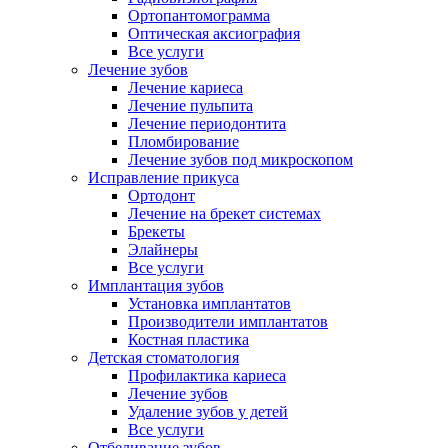
Ортопантомограмма
Оптическая аксиография
Все услуги
Лечение зубов
Лечение кариеса
Лечение пульпита
Лечение периодонтита
Пломбирование
Лечение зубов под микроскопом
Исправление прикуса
Ортодонт
Лечение на брекет системах
Брекеты
Элайнеры
Все услуги
Имплантация зубов
Установка имплантатов
Производители имплантатов
Костная пластика
Детская стоматология
Профилактика кариеса
Лечение зубов
Удаление зубов у детей
Все услуги
Отбеливание зубов