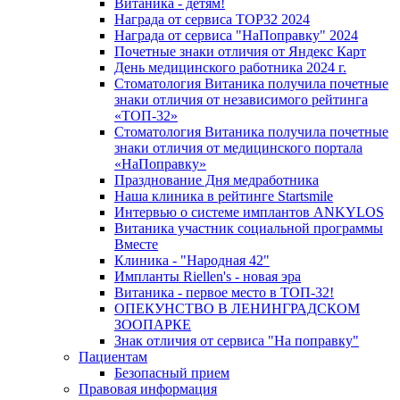
Витаника - детям!
Награда от сервиса TOP32 2024
Награда от сервиса "НаПоправку" 2024
Почетные знаки отличия от Яндекс Карт
День медицинского работника 2024 г.
Стоматология Витаника получила почетные
знаки отличия от независимого рейтинга
«ТОП-32»
Стоматология Витаника получила почетные
знаки отличия от медицинского портала
«НаПоправку»
Празднование Дня медработника
Наша клиника в рейтинге Startsmile
Интервью о системе имплантов ANKYLOS
Витаника участник социальной программы
Вместе
Клиника - "Народная 42"
Импланты Riellen's - новая эра
Витаника - первое место в ТОП-32!
ОПЕКУНСТВО В ЛЕНИНГРАДСКОМ
ЗООПАРКЕ
Знак отличия от сервиса "На поправку"
Пациентам
Безопасный прием
Правовая информация