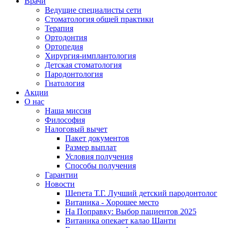
Врачи
Ведущие специалисты сети
Стоматология общей практики
Терапия
Ортодонтия
Ортопедия
Хирургия-имплантология
Детская стоматология
Пародонтология
Гнатология
Акции
О нас
Наша миссия
Философия
Налоговый вычет
Пакет документов
Размер выплат
Условия получения
Способы получения
Гарантии
Новости
Шепета Т.Г. Лучший детский пародонтолог
Витаника - Хорошее место
На Поправку: Выбор пациентов 2025
Витаника опекает калао Шанти