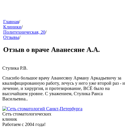
меню
Главная
/
Клиники
/
Политехническая, 20
/
Отзывы
/
Отзыв о враче Аванесяне А.А.
Стулика Р.В.
звонок
Спасибо большое врачу Аванесяну Арману Аркадьевичу за
квалифицированную работу, лечусь у него уже второй раз - и
лечение, и хирургия, и протезирование, ВСЁ было на
высочайшем уровне. С уважением, Стулика Раиса
Васильевна..
Сеть стоматологических
клиник
Работаем с 2004 года!
клиники