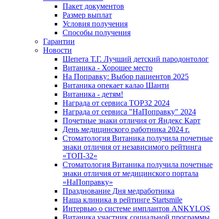
Пакет документов
Размер выплат
Условия получения
Способы получения
Гарантии
Новости
Шепета Т.Г. Лучший детский пародонтолог
Витаника - Хорошее место
На Поправку: Выбор пациентов 2025
Витаника опекает калао Шанти
Витаника - детям!
Награда от сервиса TOP32 2024
Награда от сервиса "НаПоправку" 2024
Почетные знаки отличия от Яндекс Карт
День медицинского работника 2024 г.
Стоматология Витаника получила почетные
знаки отличия от независимого рейтинга
«ТОП-32»
Стоматология Витаника получила почетные
знаки отличия от медицинского портала
«НаПоправку»
Празднование Дня медработника
Наша клиника в рейтинге Startsmile
Интервью о системе имплантов ANKYLOS
Витаника участник социальной программы