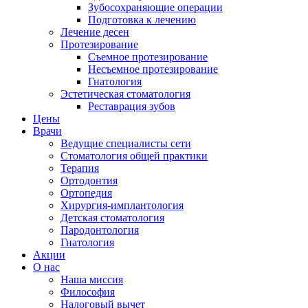
Зубосохраняющие операции
Подготовка к лечению
Лечение десен
Протезирование
Съемное протезирование
Несъемное протезирование
Гнатология
Эстетическая стоматология
Реставрация зубов
Цены
Врачи
Ведущие специалисты сети
Стоматология общей практики
Терапия
Ортодонтия
Ортопедия
Хирургия-имплантология
Детская стоматология
Пародонтология
Гнатология
Акции
О нас
Наша миссия
Философия
Налоговый вычет