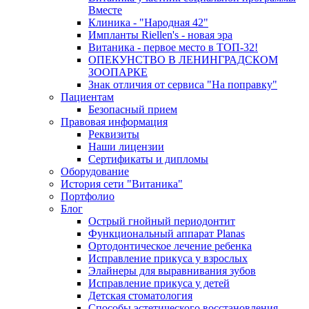
Вместе
Клиника - "Народная 42"
Импланты Riellen's - новая эра
Витаника - первое место в ТОП-32!
ОПЕКУНСТВО В ЛЕНИНГРАДСКОМ
ЗООПАРКЕ
Знак отличия от сервиса "На поправку"
Пациентам
Безопасный прием
Правовая информация
Реквизиты
Наши лицензии
Сертификаты и дипломы
Оборудование
История сети "Витаника"
Портфолио
Блог
Острый гнойный периодонтит
Функциональный аппарат Planas
Ортодонтическое лечение ребенка
Исправление прикуса у взрослых
Элайнеры для выравнивания зубов
Исправление прикуса у детей
Детская стоматология
Способы эстетического восстановления