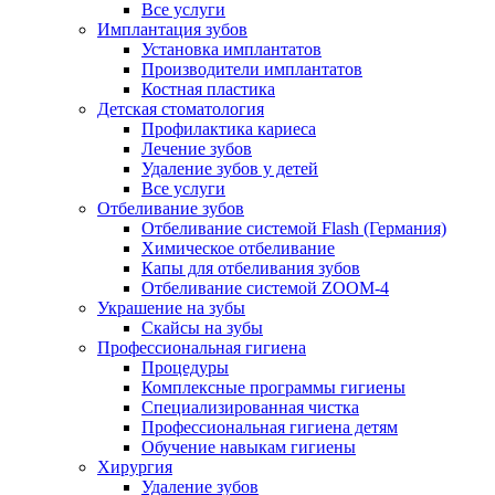
Все услуги
Имплантация зубов
Установка имплантатов
Производители имплантатов
Костная пластика
Детская стоматология
Профилактика кариеса
Лечение зубов
Удаление зубов у детей
Все услуги
Отбеливание зубов
Отбеливание системой Flash (Германия)
Химическое отбеливание
Капы для отбеливания зубов
Отбеливание системой ZOOM-4
Украшение на зубы
Скайсы на зубы
Профессиональная гигиена
Процедуры
Комплексные программы гигиены
Специализированная чистка
Профессиональная гигиена детям
Обучение навыкам гигиены
Хирургия
Удаление зубов