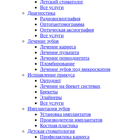
Детский стоматолог
Все услуги
Диагностика
Радиовизиография
Ортопантомограмма
Оптическая аксиография
Все услуги
Лечение зубов
Лечение кариеса
Лечение пульпита
Лечение периодонтита
Пломбирование
Лечение зубов под микроскопом
Исправление прикуса
Ортодонт
Лечение на брекет системах
Брекеты
Элайнеры
Все услуги
Имплантация зубов
Установка имплантатов
Производители имплантатов
Костная пластика
Детская стоматология
Профилактика кариеса