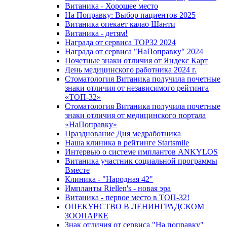
Витаника - Хорошее место
На Поправку: Выбор пациентов 2025
Витаника опекает калао Шанти
Витаника - детям!
Награда от сервиса TOP32 2024
Награда от сервиса "НаПоправку" 2024
Почетные знаки отличия от Яндекс Карт
День медицинского работника 2024 г.
Стоматология Витаника получила почетные
знаки отличия от независимого рейтинга
«ТОП-32»
Стоматология Витаника получила почетные
знаки отличия от медицинского портала
«НаПоправку»
Празднование Дня медработника
Наша клиника в рейтинге Startsmile
Интервью о системе имплантов ANKYLOS
Витаника участник социальной программы
Вместе
Клиника - "Народная 42"
Импланты Riellen's - новая эра
Витаника - первое место в ТОП-32!
ОПЕКУНСТВО В ЛЕНИНГРАДСКОМ
ЗООПАРКЕ
Знак отличия от сервиса "На поправку"