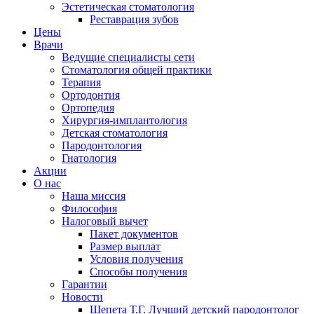
Эстетическая стоматология
Реставрация зубов
Цены
Врачи
Ведущие специалисты сети
Стоматология общей практики
Терапия
Ортодонтия
Ортопедия
Хирургия-имплантология
Детская стоматология
Пародонтология
Гнатология
Акции
О нас
Наша миссия
Философия
Налоговый вычет
Пакет документов
Размер выплат
Условия получения
Способы получения
Гарантии
Новости
Шепета Т.Г. Лучший детский пародонтолог