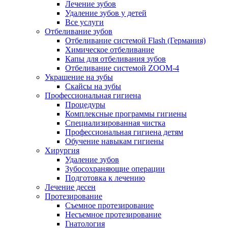
Лечение зубов
Удаление зубов у детей
Все услуги
Отбеливание зубов
Отбеливание системой Flash (Германия)
Химическое отбеливание
Капы для отбеливания зубов
Отбеливание системой ZOOM-4
Украшение на зубы
Скайсы на зубы
Профессиональная гигиена
Процедуры
Комплексные программы гигиены
Специализированная чистка
Профессиональная гигиена детям
Обучение навыкам гигиены
Хирургия
Удаление зубов
Зубосохраняющие операции
Подготовка к лечению
Лечение десен
Протезирование
Съемное протезирование
Несъемное протезирование
Гнатология