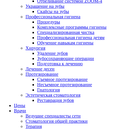
Отбеливание системой ZOOM-4
Украшение на зубы
Скайсы на зубы
Профессиональная гигиена
Процедуры
Комплексные программы гигиены
Специализированная чистка
Профессиональная гигиена детям
Обучение навыкам гигиены
Хирургия
Удаление зубов
Зубосохраняющие операции
Подготовка к лечению
Лечение десен
Протезирование
Съемное протезирование
Несъемное протезирование
Гнатология
Эстетическая стоматология
Реставрация зубов
Цены
Врачи
Ведущие специалисты сети
Стоматология общей практики
Терапия