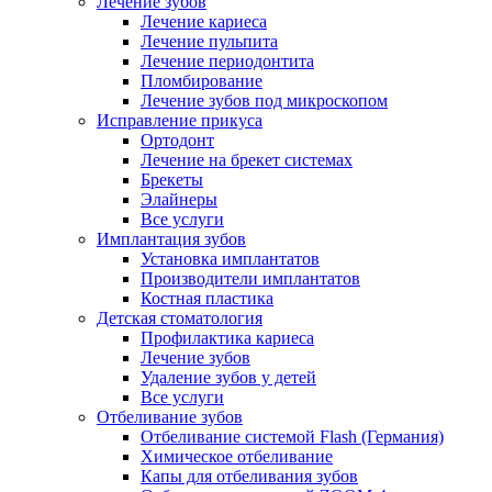
Лечение зубов
Лечение кариеса
Лечение пульпита
Лечение периодонтита
Пломбирование
Лечение зубов под микроскопом
Исправление прикуса
Ортодонт
Лечение на брекет системах
Брекеты
Элайнеры
Все услуги
Имплантация зубов
Установка имплантатов
Производители имплантатов
Костная пластика
Детская стоматология
Профилактика кариеса
Лечение зубов
Удаление зубов у детей
Все услуги
Отбеливание зубов
Отбеливание системой Flash (Германия)
Химическое отбеливание
Капы для отбеливания зубов