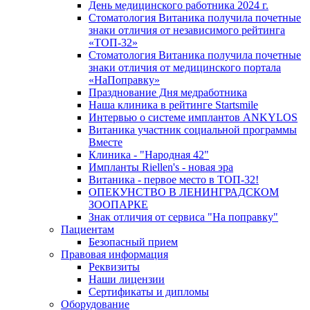
День медицинского работника 2024 г.
Стоматология Витаника получила почетные
знаки отличия от независимого рейтинга
«ТОП-32»
Стоматология Витаника получила почетные
знаки отличия от медицинского портала
«НаПоправку»
Празднование Дня медработника
Наша клиника в рейтинге Startsmile
Интервью о системе имплантов ANKYLOS
Витаника участник социальной программы
Вместе
Клиника - "Народная 42"
Импланты Riellen's - новая эра
Витаника - первое место в ТОП-32!
ОПЕКУНСТВО В ЛЕНИНГРАДСКОМ
ЗООПАРКЕ
Знак отличия от сервиса "На поправку"
Пациентам
Безопасный прием
Правовая информация
Реквизиты
Наши лицензии
Сертификаты и дипломы
Оборудование