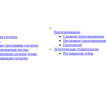
Протезирование
Съемное протезирование
ая гигиена
Несъемное протезирован
ы
Гнатология
ые программы гигиены
Эстетическая стоматология
ированная чистка
Реставрация зубов
нальная гигиена детям
навыкам гигиены