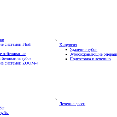
бов
е системой Flash
Хирургия
Удаление зубов
е отбеливание
Зубосохраняющие операц
тбеливания зубов
Подготовка к лечению
ие системой ZOOM-4
Лечение десен
убы
 зубы