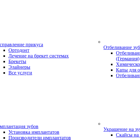
справление прикуса
Отбеливание зу
Ортодонт
Отбеливани
Лечение на брекет системах
(Германия)
Брекеты
Химическо
Элайнеры
Капы для о
Все услуги
Отбеливан
мплантация зубов
Украшение на з
Установка имплантатов
Скайсы на
Производители имплантатов