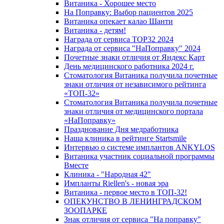
Витаника - Хорошее место
На Поправку: Выбор пациентов 2025
Витаника опекает калао Шанти
Витаника - детям!
Награда от сервиса TOP32 2024
Награда от сервиса "НаПоправку" 2024
Почетные знаки отличия от Яндекс Карт
День медицинского работника 2024 г.
Стоматология Витаника получила почетные
знаки отличия от независимого рейтинга
«ТОП-32»
Стоматология Витаника получила почетные
знаки отличия от медицинского портала
«НаПоправку»
Празднование Дня медработника
Наша клиника в рейтинге Startsmile
Интервью о системе имплантов ANKYLOS
Витаника участник социальной программы
Вместе
Клиника - "Народная 42"
Импланты Riellen's - новая эра
Витаника - первое место в ТОП-32!
ОПЕКУНСТВО В ЛЕНИНГРАДСКОМ
ЗООПАРКЕ
Знак отличия от сервиса "На поправку"