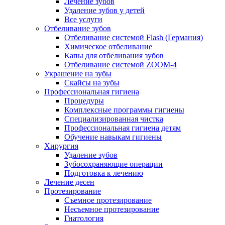
Лечение зубов
Удаление зубов у детей
Все услуги
Отбеливание зубов
Отбеливание системой Flash (Германия)
Химическое отбеливание
Капы для отбеливания зубов
Отбеливание системой ZOOM-4
Украшение на зубы
Скайсы на зубы
Профессиональная гигиена
Процедуры
Комплексные программы гигиены
Специализированная чистка
Профессиональная гигиена детям
Обучение навыкам гигиены
Хирургия
Удаление зубов
Зубосохраняющие операции
Подготовка к лечению
Лечение десен
Протезирование
Съемное протезирование
Несъемное протезирование
Гнатология