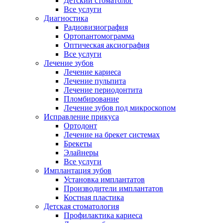
Детский стоматолог
Все услуги
Диагностика
Радиовизиография
Ортопантомограмма
Оптическая аксиография
Все услуги
Лечение зубов
Лечение кариеса
Лечение пульпита
Лечение периодонтита
Пломбирование
Лечение зубов под микроскопом
Исправление прикуса
Ортодонт
Лечение на брекет системах
Брекеты
Элайнеры
Все услуги
Имплантация зубов
Установка имплантатов
Производители имплантатов
Костная пластика
Детская стоматология
Профилактика кариеса