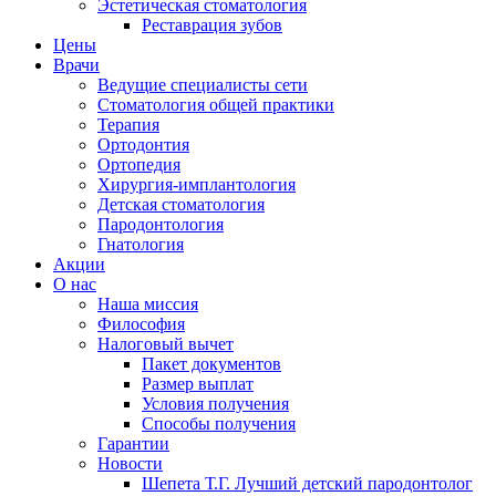
Эстетическая стоматология
Реставрация зубов
Цены
Врачи
Ведущие специалисты сети
Стоматология общей практики
Терапия
Ортодонтия
Ортопедия
Хирургия-имплантология
Детская стоматология
Пародонтология
Гнатология
Акции
О нас
Наша миссия
Философия
Налоговый вычет
Пакет документов
Размер выплат
Условия получения
Способы получения
Гарантии
Новости
Шепета Т.Г. Лучший детский пародонтолог