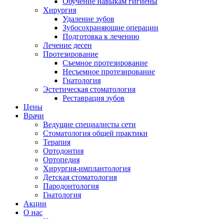
Обучение навыкам гигиены
Хирургия
Удаление зубов
Зубосохраняющие операции
Подготовка к лечению
Лечение десен
Протезирование
Съемное протезирование
Несъемное протезирование
Гнатология
Эстетическая стоматология
Реставрация зубов
Цены
Врачи
Ведущие специалисты сети
Стоматология общей практики
Терапия
Ортодонтия
Ортопедия
Хирургия-имплантология
Детская стоматология
Пародонтология
Гнатология
Акции
О нас