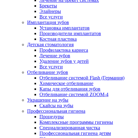
Лечение на брекет системах
Брекеты
Элайнеры
Все услуги
Имплантация зубов
Установка имплантатов
Производители имплантатов
Костная пластика
Детская стоматология
Профилактика кариеса
Лечение зубов
Удаление зубов у детей
Все услуги
Отбеливание зубов
Отбеливание системой Flash (Германия)
Химическое отбеливание
Капы для отбеливания зубов
Отбеливание системой ZOOM-4
Украшение на зубы
Скайсы на зубы
Профессиональная гигиена
Процедуры
Комплексные программы гигиены
Специализированная чистка
Профессиональная гигиена детям