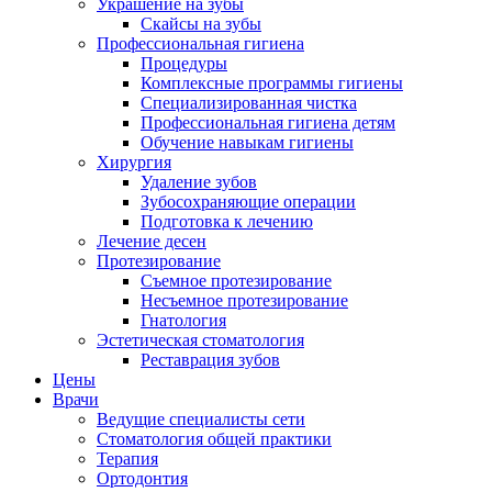
Украшение на зубы
Скайсы на зубы
Профессиональная гигиена
Процедуры
Комплексные программы гигиены
Специализированная чистка
Профессиональная гигиена детям
Обучение навыкам гигиены
Хирургия
Удаление зубов
Зубосохраняющие операции
Подготовка к лечению
Лечение десен
Протезирование
Съемное протезирование
Несъемное протезирование
Гнатология
Эстетическая стоматология
Реставрация зубов
Цены
Врачи
Ведущие специалисты сети
Стоматология общей практики
Терапия
Ортодонтия