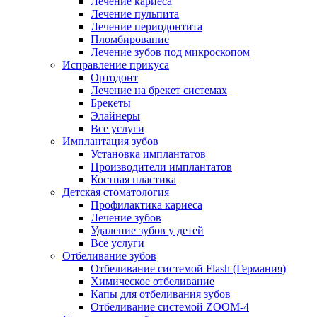
Лечение кариеса
Лечение пульпита
Лечение периодонтита
Пломбирование
Лечение зубов под микроскопом
Исправление прикуса
Ортодонт
Лечение на брекет системах
Брекеты
Элайнеры
Все услуги
Имплантация зубов
Установка имплантатов
Производители имплантатов
Костная пластика
Детская стоматология
Профилактика кариеса
Лечение зубов
Удаление зубов у детей
Все услуги
Отбеливание зубов
Отбеливание системой Flash (Германия)
Химическое отбеливание
Капы для отбеливания зубов
Отбеливание системой ZOOM-4