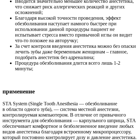
Вводится значительно меньшее количество анестетика,
что снижает риск аллергических реакций и других
осложнений;
Благодаря высокой точности проведения, эффект
обезболивания наступает намного быстрее при
использовании данной процедуры пациент не
испытывает стресса вместо привычной иглы он видит
что-то похожее на авторучку;
За счет контроля введения анестетика можно без опаски
лечить зубы даже беременным женщинам – главное,
подобрать анестетик без адреналина;
Процедура обезболивания длится всего лишь 1-2
минуты;
применение
STA System (Single Tooth Anesthesia — обезболивание
в области одного зуба), — система местной анестезии,
контролируемая компьютером. В отличие от привычного
инструмента для обезболивания — карпульного шприца, STA
обеспечивает комфортное и безболезненное введение любых
видов анестетика благодаря встроенному микропроцессору,
который постоянно контролирует дозу и давление анестетика.