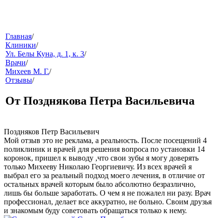
меню
Главная
/
Клиники
/
Ул. Белы Куна, д. 1, к. 3
/
Врачи
/
Михеев М. Г.
/
Отзывы
/
От Позднякова Петра Васильевича
звонок
Поздняков Петр Васильевич
Мой отзыв это не реклама, а реальность. После посещений 4
поликлиник и врачей для решения вопроса по установки 14
коронок, пришел к выводу ,что свои зубы я могу доверять
только Михееву Николаю Георгиевичу. Из всех врачей я
выбрал его за реальный подход моего лечения, в отличие от
остальных врачей которым было абсолютно безразлично,
лишь бы больше заработать. О чем я не пожалел ни разу. Врач
профессионал, делает все аккуратно, не больно. Своим друзья
клиники
и знакомым буду советовать обращаться только к нему.