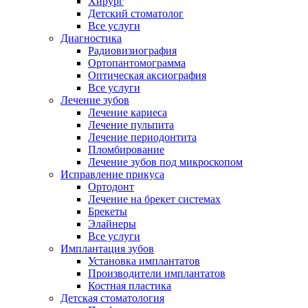
Хирург
Детский стоматолог
Все услуги
Диагностика
Радиовизиография
Ортопантомограмма
Оптическая аксиография
Все услуги
Лечение зубов
Лечение кариеса
Лечение пульпита
Лечение периодонтита
Пломбирование
Лечение зубов под микроскопом
Исправление прикуса
Ортодонт
Лечение на брекет системах
Брекеты
Элайнеры
Все услуги
Имплантация зубов
Установка имплантатов
Производители имплантатов
Костная пластика
Детская стоматология