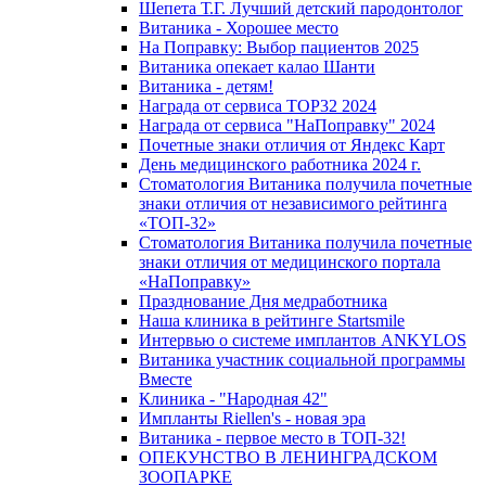
Шепета Т.Г. Лучший детский пародонтолог
Витаника - Хорошее место
На Поправку: Выбор пациентов 2025
Витаника опекает калао Шанти
Витаника - детям!
Награда от сервиса TOP32 2024
Награда от сервиса "НаПоправку" 2024
Почетные знаки отличия от Яндекс Карт
День медицинского работника 2024 г.
Стоматология Витаника получила почетные
знаки отличия от независимого рейтинга
«ТОП-32»
Стоматология Витаника получила почетные
знаки отличия от медицинского портала
«НаПоправку»
Празднование Дня медработника
Наша клиника в рейтинге Startsmile
Интервью о системе имплантов ANKYLOS
Витаника участник социальной программы
Вместе
Клиника - "Народная 42"
Импланты Riellen's - новая эра
Витаника - первое место в ТОП-32!
ОПЕКУНСТВО В ЛЕНИНГРАДСКОМ
ЗООПАРКЕ