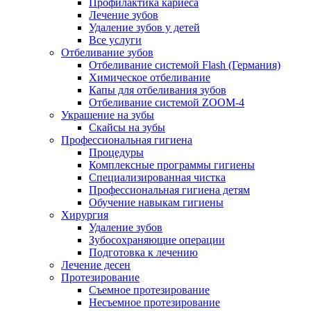
Профилактика кариеса
Лечение зубов
Удаление зубов у детей
Все услуги
Отбеливание зубов
Отбеливание системой Flash (Германия)
Химическое отбеливание
Капы для отбеливания зубов
Отбеливание системой ZOOM-4
Украшение на зубы
Скайсы на зубы
Профессиональная гигиена
Процедуры
Комплексные программы гигиены
Специализированная чистка
Профессиональная гигиена детям
Обучение навыкам гигиены
Хирургия
Удаление зубов
Зубосохраняющие операции
Подготовка к лечению
Лечение десен
Протезирование
Съемное протезирование
Несъемное протезирование