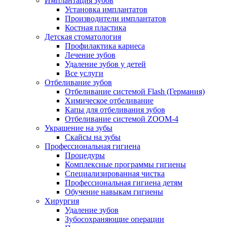
Имплантация зубов
Установка имплантатов
Производители имплантатов
Костная пластика
Детская стоматология
Профилактика кариеса
Лечение зубов
Удаление зубов у детей
Все услуги
Отбеливание зубов
Отбеливание системой Flash (Германия)
Химическое отбеливание
Капы для отбеливания зубов
Отбеливание системой ZOOM-4
Украшение на зубы
Скайсы на зубы
Профессиональная гигиена
Процедуры
Комплексные программы гигиены
Специализированная чистка
Профессиональная гигиена детям
Обучение навыкам гигиены
Хирургия
Удаление зубов
Зубосохраняющие операции