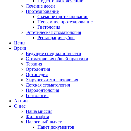
Подготовка к лечению
Лечение десен
Протезирование
Съемное протезирование
Несъемное протезирование
Гнатология
Эстетическая стоматология
Реставрация зубов
Цены
Врачи
Ведущие специалисты сети
Стоматология общей практики
Терапия
Ортодонтия
Ортопедия
Хирургия-имплантология
Детская стоматология
Пародонтология
Гнатология
Акции
О нас
Наша миссия
Философия
Налоговый вычет
Пакет документов