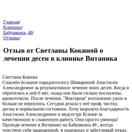
меню
Главная
/
Клиники
/
Бабушкина, 48
/
Отзывы
/
Отзыв от Светланы Кокиной о
лечении десен в клинике Витаника
звонок
Светлана Кокина
Спасибо большое парадонтологу Шамариной Анастасии
Александровне за результативное лечение моих десен. Когда я
обратилась к ней 6 мес. назад они были сильно воспалены,
кровоточили. После лечения ,"Вектором" воспаление ушло и
больше не вернулось. Сегодня делала у неё проф. чистку,
десны в нормальном состоянии. Хочу выразить благодарность
Анастасии Александровне и медсестре Ксюше за
качественную и слаженную работу. Они просто умницы!
Проходя лечение в Витанике на Бабушкина 48 , всегда
клиники
чувствую себя защищенной, в надежных и заботливый руках.