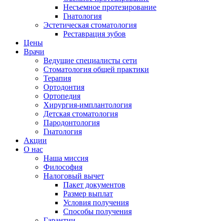
Несъемное протезирование
Гнатология
Эстетическая стоматология
Реставрация зубов
Цены
Врачи
Ведущие специалисты сети
Стоматология общей практики
Терапия
Ортодонтия
Ортопедия
Хирургия-имплантология
Детская стоматология
Пародонтология
Гнатология
Акции
О нас
Наша миссия
Философия
Налоговый вычет
Пакет документов
Размер выплат
Условия получения
Способы получения
Гарантии