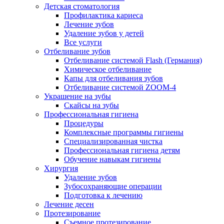
Детская стоматология
Профилактика кариеса
Лечение зубов
Удаление зубов у детей
Все услуги
Отбеливание зубов
Отбеливание системой Flash (Германия)
Химическое отбеливание
Капы для отбеливания зубов
Отбеливание системой ZOOM-4
Украшение на зубы
Скайсы на зубы
Профессиональная гигиена
Процедуры
Комплексные программы гигиены
Специализированная чистка
Профессиональная гигиена детям
Обучение навыкам гигиены
Хирургия
Удаление зубов
Зубосохраняющие операции
Подготовка к лечению
Лечение десен
Протезирование
Съемное протезирование