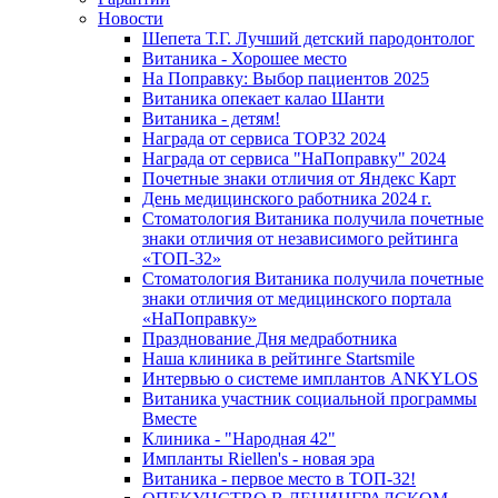
Новости
Шепета Т.Г. Лучший детский пародонтолог
Витаника - Хорошее место
На Поправку: Выбор пациентов 2025
Витаника опекает калао Шанти
Витаника - детям!
Награда от сервиса TOP32 2024
Награда от сервиса "НаПоправку" 2024
Почетные знаки отличия от Яндекс Карт
День медицинского работника 2024 г.
Стоматология Витаника получила почетные
знаки отличия от независимого рейтинга
«ТОП-32»
Стоматология Витаника получила почетные
знаки отличия от медицинского портала
«НаПоправку»
Празднование Дня медработника
Наша клиника в рейтинге Startsmile
Интервью о системе имплантов ANKYLOS
Витаника участник социальной программы
Вместе
Клиника - "Народная 42"
Импланты Riellen's - новая эра
Витаника - первое место в ТОП-32!