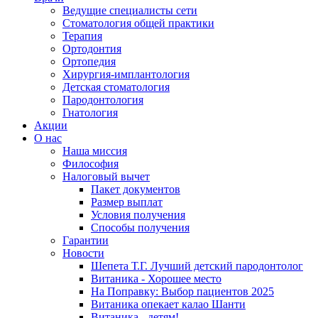
Ведущие специалисты сети
Стоматология общей практики
Терапия
Ортодонтия
Ортопедия
Хирургия-имплантология
Детская стоматология
Пародонтология
Гнатология
Акции
О нас
Наша миссия
Философия
Налоговый вычет
Пакет документов
Размер выплат
Условия получения
Способы получения
Гарантии
Новости
Шепета Т.Г. Лучший детский пародонтолог
Витаника - Хорошее место
На Поправку: Выбор пациентов 2025
Витаника опекает калао Шанти
Витаника - детям!