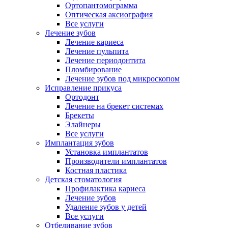
Ортопантомограмма
Оптическая аксиография
Все услуги
Лечение зубов
Лечение кариеса
Лечение пульпита
Лечение периодонтита
Пломбирование
Лечение зубов под микроскопом
Исправление прикуса
Ортодонт
Лечение на брекет системах
Брекеты
Элайнеры
Все услуги
Имплантация зубов
Установка имплантатов
Производители имплантатов
Костная пластика
Детская стоматология
Профилактика кариеса
Лечение зубов
Удаление зубов у детей
Все услуги
Отбеливание зубов