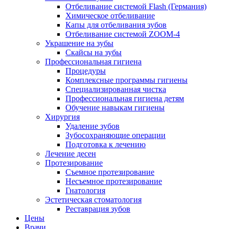
Отбеливание системой Flash (Германия)
Химическое отбеливание
Капы для отбеливания зубов
Отбеливание системой ZOOM-4
Украшение на зубы
Скайсы на зубы
Профессиональная гигиена
Процедуры
Комплексные программы гигиены
Специализированная чистка
Профессиональная гигиена детям
Обучение навыкам гигиены
Хирургия
Удаление зубов
Зубосохраняющие операции
Подготовка к лечению
Лечение десен
Протезирование
Съемное протезирование
Несъемное протезирование
Гнатология
Эстетическая стоматология
Реставрация зубов
Цены
Врачи