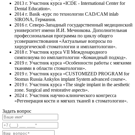
2013 г. Участник курса «ICDE - International Center for
Dental Education».
2014 г. Basik -курс по технологии CAD/CAM inlab
SIRONA, Германия.
2016 г. Северо-Западный государственный медицинский
университет имени И.И. Мечникова. Дополнительная
профессиональная программа по циклу общего
усовершенствования «Актуальные вопросы по
хирургической стоматологии и имплантологии».
2018 г. Участник курса VII Международного
симпозиума по имплантологии «Командный подход».
2019 г. Участник курса «Особенности работы с мягкими
тканями в области стоматологии».
2019 г. Участник курса «CUSTOMIZED PROGRAM for
Stomus Russia Ankylos implant System advanced course».
2019 г. Участник курса «The single implant in the aesthetic
zone. Surgical and restorative aspects».
2024 г. Участник научно-клинического конгресса
«Регенерация кости и мягких тканей в стоматологии».
Задать вопрос