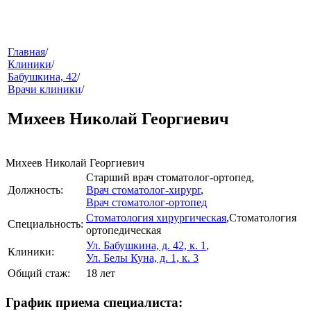
меню
Главная
/
Клиники
/
Бабушкина, 42
/
Врачи клиники
/
Михеев Николай Георгиевич
Михеев Николай Георгиевич
Старший врач стоматолог-ортопед
,
звонок
Должность:
Врач стоматолог-хирург
,
Врач стоматолог-ортопед
Стоматология хирургическая
,
Стоматология
Специальность:
ортопедическая
Ул. Бабушкина, д. 42, к. 1
,
Клиники:
Ул. Белы Куна, д. 1, к. 3
Общий стаж:
18 лет
клиники
График приема специалиста: