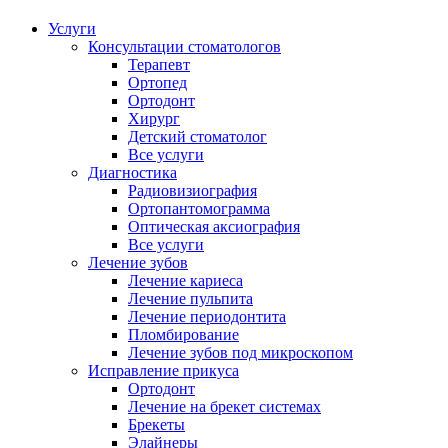
Услуги
Консультации стоматологов
Терапевт
Ортопед
Ортодонт
Хирург
Детский стоматолог
Все услуги
Диагностика
Радиовизиография
Ортопантомограмма
Оптическая аксиография
Все услуги
Лечение зубов
Лечение кариеса
Лечение пульпита
Лечение периодонтита
Пломбирование
Лечение зубов под микроскопом
Исправление прикуса
Ортодонт
Лечение на брекет системах
Брекеты
Элайнеры