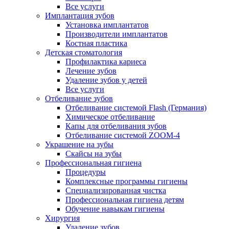
Все услуги
Имплантация зубов
Установка имплантатов
Производители имплантатов
Костная пластика
Детская стоматология
Профилактика кариеса
Лечение зубов
Удаление зубов у детей
Все услуги
Отбеливание зубов
Отбеливание системой Flash (Германия)
Химическое отбеливание
Капы для отбеливания зубов
Отбеливание системой ZOOM-4
Украшение на зубы
Скайсы на зубы
Профессиональная гигиена
Процедуры
Комплексные программы гигиены
Специализированная чистка
Профессиональная гигиена детям
Обучение навыкам гигиены
Хирургия
Удаление зубов