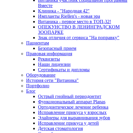
Витаника участник социальной программы
Вместе
Клиника - "Народная 42"
Импланты Riellen's - новая эра
Витаника - первое место в ТОП-32!
ОПЕКУНСТВО В ЛЕНИНГРАДСКОМ
ЗООПАРКЕ
Знак отличия от сервиса "На поправку"
Пациентам
Безопасный прием
Правовая информация
Реквизиты
Наши лицензии
Сертификаты и дипломы
Оборудование
История сети "Витаника"
Портфолио
Блог
Острый гнойный периодонтит
Функциональный аппарат Planas
Ортодонтическое лечение ребенка
Исправление прикуса у взрослых
Элайнеры для выравнивания зубов
Исправление прикуса у детей
Детская стоматология