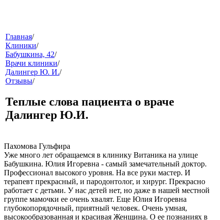
меню
Главная
/
Клиники
/
Бабушкина, 42
/
Врачи клиники
/
Далингер Ю. И.
/
Отзывы
/
Теплые слова пациента о враче
Далингер Ю.И.
звонок
Пахомова Гульфира
Уже много лет обращаемся в клинику Витаника на улице
Бабушкина. Юлия Игоревна - самый замечательный доктор.
Профессионал высокого уровня. На все руки мастер. И
терапевт прекрасный, и пародонтолог, и хирург. Прекрасно
работает с детьми. У нас детей нет, но даже в нашей местной
группе мамочки ее очень хвалят. Еще Юлия Игоревна
глубокопорядочный, приятный человек. Очень умная,
клиники
высокообразованная и красивая Женщина. О ее познаниях в