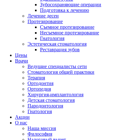
Зубосохраняющие операции
Подготовка к лечению
Лечение десен
Протезирование
Съемное протезирование
Несъемное протезирование
Гнатология
Эстетическая стоматология
Реставрация зубов
Цены
Врачи
Ведущие специалисты сети
Стоматология общей практики
Терапия
Ортодонтия
Ортопедия
Хирургия-имплантология
Детская стоматология
Пародонтология
Гнатология
Акции
О нас
Наша миссия
Философия
Налоговый вычет