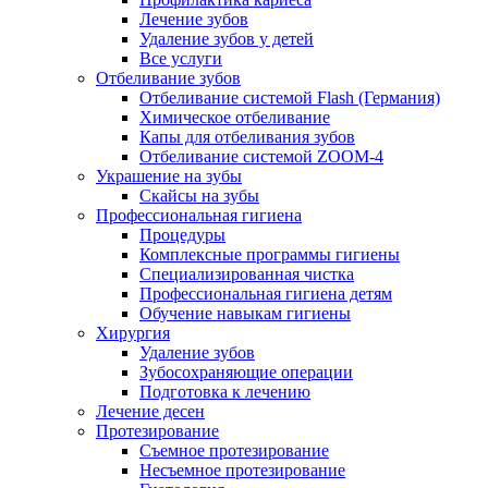
Лечение зубов
Удаление зубов у детей
Все услуги
Отбеливание зубов
Отбеливание системой Flash (Германия)
Химическое отбеливание
Капы для отбеливания зубов
Отбеливание системой ZOOM-4
Украшение на зубы
Скайсы на зубы
Профессиональная гигиена
Процедуры
Комплексные программы гигиены
Специализированная чистка
Профессиональная гигиена детям
Обучение навыкам гигиены
Хирургия
Удаление зубов
Зубосохраняющие операции
Подготовка к лечению
Лечение десен
Протезирование
Съемное протезирование
Несъемное протезирование