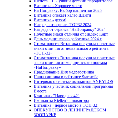
Шепета Т.Г. Лучший детский пародонтолог
Витаника - Хорошее место
На Поправку: Выбор пациентов 2025
Витаника опекает калао Шанти
Витаника - детям!
Награда от сервиса TOP32 2024
Награда от сервиса "НаПоправку" 2024
Почетные знаки отличия от Яндекс Карт
День медицинского работника 2024 г.
Стоматология Витаника получила почетные
знаки отличия от независимого рейтинга
«ТОП-32»
Стоматология Витаника получила почетные
знаки отличия от медицинского портала
«НаПоправку»
Празднование Дня медработника
Наша клиника в рейтинге Startsmile
Интервью о системе имплантов ANKYLOS
Витаника участник социальной программы
Вместе
Клиника - "Народная 42"
Импланты Riellen's - новая эра
Витаника - первое место в ТОП-32!
ОПЕКУНСТВО В ЛЕНИНГРАДСКОМ
ЗООПАРКЕ