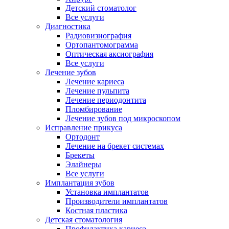
Детский стоматолог
Все услуги
Диагностика
Радиовизиография
Ортопантомограмма
Оптическая аксиография
Все услуги
Лечение зубов
Лечение кариеса
Лечение пульпита
Лечение периодонтита
Пломбирование
Лечение зубов под микроскопом
Исправление прикуса
Ортодонт
Лечение на брекет системах
Брекеты
Элайнеры
Все услуги
Имплантация зубов
Установка имплантатов
Производители имплантатов
Костная пластика
Детская стоматология
Профилактика кариеса