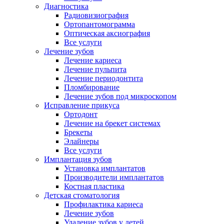
Диагностика
Радиовизиография
Ортопантомограмма
Оптическая аксиография
Все услуги
Лечение зубов
Лечение кариеса
Лечение пульпита
Лечение периодонтита
Пломбирование
Лечение зубов под микроскопом
Исправление прикуса
Ортодонт
Лечение на брекет системах
Брекеты
Элайнеры
Все услуги
Имплантация зубов
Установка имплантатов
Производители имплантатов
Костная пластика
Детская стоматология
Профилактика кариеса
Лечение зубов
Удаление зубов у детей