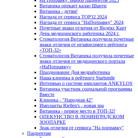
На Поправку: Выбор пациентов 2025
Витаника опекает калао Шанти
Витаника - детям!
Награда от сервиса TOP32 2024
Награда от сервиса "НаПоправку" 2024
Почетные знаки отличия от Яндекс Карт
День медицинского работника 2024 г.
Стоматология Витаника получила почетные
знаки отличия от независимого рейтинга
«ТОП-32»
Стоматология Витаника получила почетные
знаки отличия от медицинского портала
«НаПоправку»
Празднование Дня медработника
Наша клиника в рейтинге Startsmile
Интервью о системе имплантов ANKYLOS
Витаника участник социальной программы
Вместе
Клиника - "Народная 42"
Импланты Riellen's - новая эра
Витаника - первое место в ТОП-32!
ОПЕКУНСТВО В ЛЕНИНГРАДСКОМ
ЗООПАРКЕ
Знак отличия от сервиса "На поправку"
Пациентам