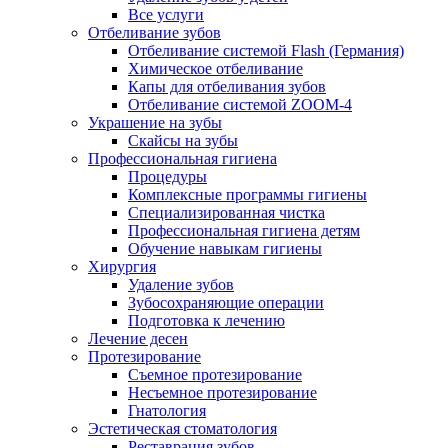
Все услуги
Отбеливание зубов
Отбеливание системой Flash (Германия)
Химическое отбеливание
Капы для отбеливания зубов
Отбеливание системой ZOOM-4
Украшение на зубы
Скайсы на зубы
Профессиональная гигиена
Процедуры
Комплексные программы гигиены
Специализированная чистка
Профессиональная гигиена детям
Обучение навыкам гигиены
Хирургия
Удаление зубов
Зубосохраняющие операции
Подготовка к лечению
Лечение десен
Протезирование
Съемное протезирование
Несъемное протезирование
Гнатология
Эстетическая стоматология
Реставрация зубов