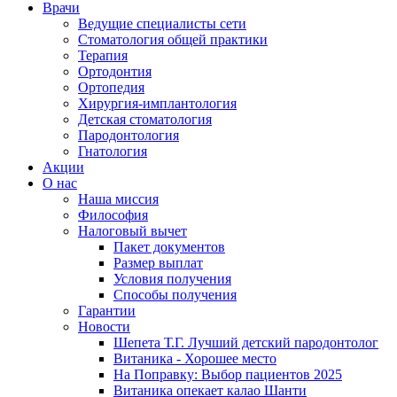
Врачи
Ведущие специалисты сети
Стоматология общей практики
Терапия
Ортодонтия
Ортопедия
Хирургия-имплантология
Детская стоматология
Пародонтология
Гнатология
Акции
О нас
Наша миссия
Философия
Налоговый вычет
Пакет документов
Размер выплат
Условия получения
Способы получения
Гарантии
Новости
Шепета Т.Г. Лучший детский пародонтолог
Витаника - Хорошее место
На Поправку: Выбор пациентов 2025
Витаника опекает калао Шанти