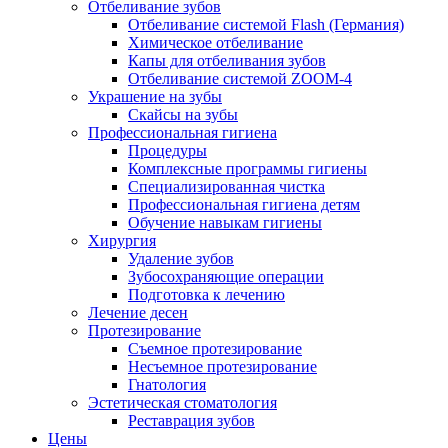
Отбеливание зубов
Отбеливание системой Flash (Германия)
Химическое отбеливание
Капы для отбеливания зубов
Отбеливание системой ZOOM-4
Украшение на зубы
Скайсы на зубы
Профессиональная гигиена
Процедуры
Комплексные программы гигиены
Специализированная чистка
Профессиональная гигиена детям
Обучение навыкам гигиены
Хирургия
Удаление зубов
Зубосохраняющие операции
Подготовка к лечению
Лечение десен
Протезирование
Съемное протезирование
Несъемное протезирование
Гнатология
Эстетическая стоматология
Реставрация зубов
Цены