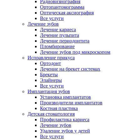
Радиовизиография
Ортопантомограмма
Оптическая аксиография
Все услуги
Лечение зубов
Лечение кариеса
Лечение пульпита
Лечение периодонтита
Пломбирование
Лечение зубов под микроскопом
Исправление прикуса
Ортодонт
Лечение на брекет системах
Брекеты
Элайнеры
Все услуги
Имплантация зубов
Установка имплантатов
Производители имплантатов
Костная пластика
Детская стоматология
Профилактика кариеса
Лечение зубов
Удаление зубов у детей
Все услуги